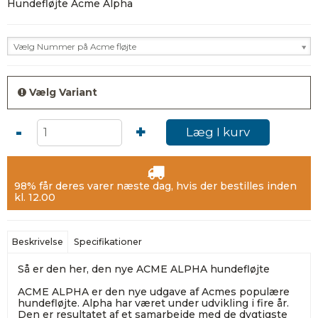
Hundefløjte Acme Alpha
Vælg Nummer på Acme fløjte
Vælg Variant
-
+
Læg I kurv
98% får deres varer næste dag, hvis der bestilles inden
kl. 12.00
Beskrivelse
Specifikationer
Så er den her, den nye ACME ALPHA hundefløjte
ACME ALPHA er den nye udgave af Acmes populære
hundefløjte. Alpha har været under udvikling i fire år.
Den er resultatet af et samarbejde med de dygtigste