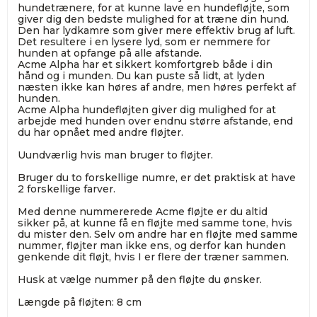
hundetrænere, for at kunne lave en hundefløjte, som
giver dig den bedste mulighed for at træne din hund.
Den har lydkamre som giver mere effektiv brug af luft.
Det resultere i en lysere lyd, som er nemmere for
hunden at opfange på alle afstande.
Acme Alpha har et sikkert komfortgreb både i din
hånd og i munden. Du kan puste så lidt, at lyden
næsten ikke kan høres af andre, men høres perfekt af
hunden.
Acme Alpha hundefløjten giver dig mulighed for at
arbejde med hunden over endnu større afstande, end
du har opnået med andre fløjter.
Uundværlig hvis man bruger to fløjter.
Bruger du to forskellige numre, er det praktisk at have
2 forskellige farver.
Med denne nummererede Acme fløjte er du altid
sikker på, at kunne få en fløjte med samme tone, hvis
du mister den. Selv om andre har en fløjte med samme
nummer, fløjter man ikke ens, og derfor kan hunden
genkende dit fløjt, hvis I er flere der træner sammen.
Husk at vælge nummer på den fløjte du ønsker.
Længde på fløjten: 8 cm