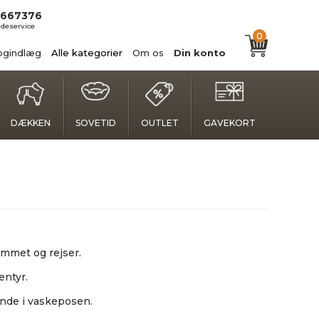
667376
deservice
0
ogindlæg
Alle kategorier
Om os
Din konto
DÆKKEN
SOVETID
OUTLET
GAVEKORT
emmet og rejser.
entyr.
inde i vaskeposen.