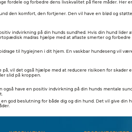
e fordele og forbedre dens livskvalitet på flere måder. Her e
und den komfort, den fortjener. Den vil have en blød og støtte
tiv indvirkning på din hunds sundhed. Hvis din hund lider 
topædisk madras hjælpe med at aflaste smerter og forbedre k
idrage til hygiejnen i dit hjem. En vaskbar hundeseng vil være 
e på, vil det også hjælpe med at reducere risikoen for skader e
ller slid på kroppen.
 også have en positiv indvirkning på din hunds mentale sundhe
t.
en god beslutning for både dig og din hund. Det vil give din h
åder.