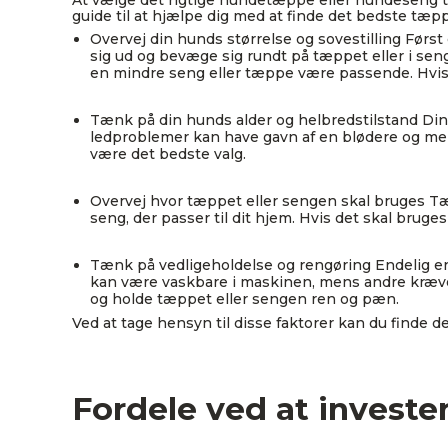
At vælge det rigtige hundetæppe eller hundeseng ti
guide til at hjælpe dig med at finde det bedste tæpp
Overvej din hunds størrelse og sovestilling Først 
sig ud og bevæge sig rundt på tæppet eller i seng
en mindre seng eller tæppe være passende. Hvis 
Tænk på din hunds alder og helbredstilstand Din 
ledproblemer kan have gavn af en blødere og mer
være det bedste valg.
Overvej hvor tæppet eller sengen skal bruges Tæn
seng, der passer til dit hjem. Hvis det skal brug
Tænk på vedligeholdelse og rengøring Endelig er 
kan være vaskbare i maskinen, mens andre kræver
og holde tæppet eller sengen ren og pæn.
Ved at tage hensyn til disse faktorer kan du finde 
Fordele ved at invester