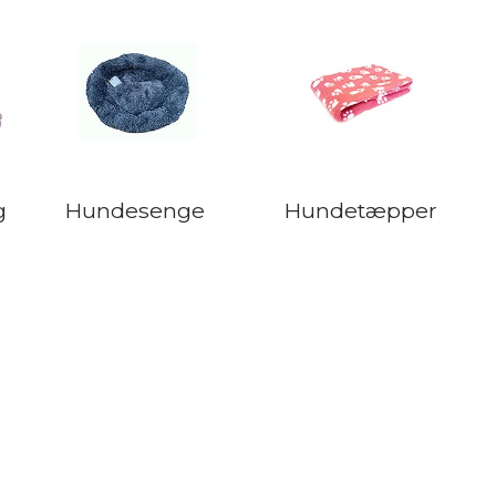
g
Hundesenge
Hundetæpper