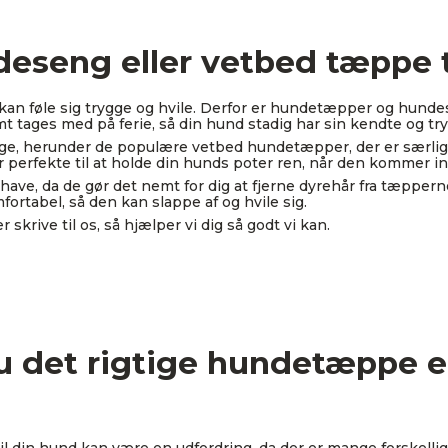
eseng eller vetbed tæppe t
 kan føle sig trygge og hvile. Derfor er hundetæpper og hunde
t tages med på ferie, så din hund stadig har sin kendte og try
ge, herunder de populære vetbed hundetæpper, der er særligt 
 perfekte til at holde din hunds poter ren, når den kommer ind
have, da de gør det nemt for dig at fjerne dyrehår fra tæppe
rtabel, så den kan slappe af og hvile sig.
skrive til os, så hjælper vi dig så godt vi kan.
 det rigtige hundetæppe el