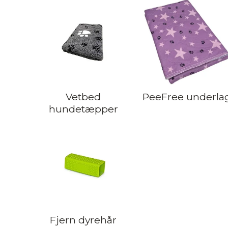
Vetbed
PeeFree underla
hundetæpper
Fjern dyrehår