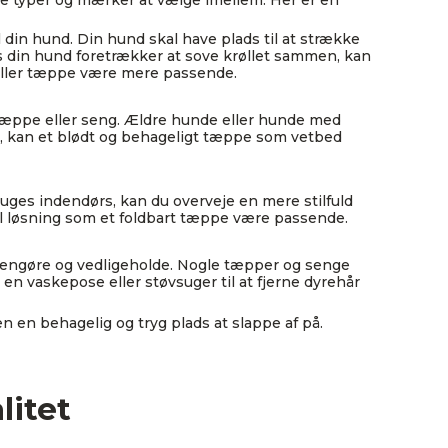
ge typer og mærker at vælge imellem. Her er en
l din hund. Din hund skal have plads til at strække
is din hund foretrækker at sove krøllet sammen, kan
 eller tæppe være mere passende.
 tæppe eller seng. Ældre hunde eller hunde med
d, kan et blødt og behageligt tæppe som vetbed
uges indendørs, kan du overveje en mere stilfuld
bel løsning som et foldbart tæppe være passende.
 rengøre og vedligeholde. Nogle tæpper og senge
n vaskepose eller støvsuger til at fjerne dyrehår
n en behagelig og tryg plads at slappe af på.
litet