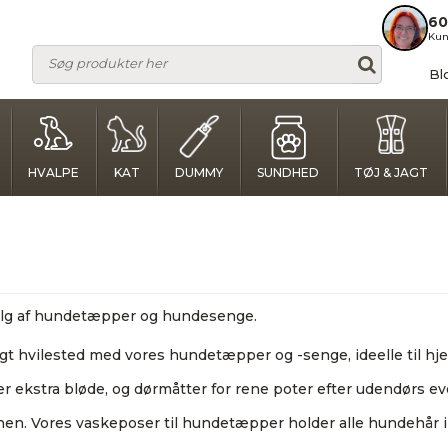
60
Kun
Bl
HVALPE
KAT
DUMMY
SUNDHED
TØJ & JAGT
valg af hundetæpper og hundesenge.
igt hvilested med vores hundetæpper og -senge, ideelle til hj
ekstra bløde, og dørmåtter for rene poter efter udendørs ev
inen. Vores vaskeposer til hundetæpper holder alle hundehår 