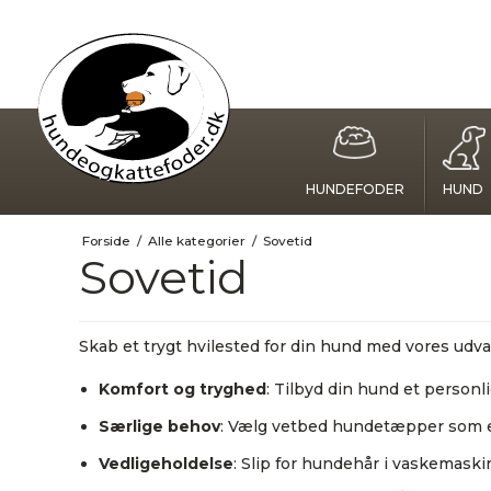
HUNDEFODER
HUND
Forside
/
Alle kategorier
/
Sovetid
Sovetid
Skab et trygt hvilested for din hund med vores ud
Komfort og tryghed
: Tilbyd din hund et personl
Særlige behov
: Vælg vetbed hundetæpper som er 
Vedligeholdelse
: Slip for hundehår i vaskemask