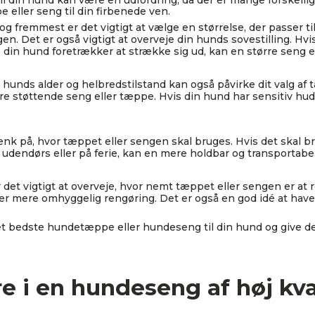
l din hund kan være en udfordring, da der er mange forskelli
e eller seng til din firbenede ven.
og fremmest er det vigtigt at vælge en størrelse, der passer ti
en. Det er også vigtigt at overveje din hunds sovestilling. Hv
din hund foretrækker at strække sig ud, kan en større seng
hunds alder og helbredstilstand kan også påvirke dit valg af
e støttende seng eller tæppe. Hvis din hund har sensitiv hu
k på, hvor tæppet eller sengen skal bruges. Hvis det skal br
es udendørs eller på ferie, kan en mere holdbar og transporta
det vigtigt at overveje, hvor nemt tæppet eller sengen er at
 mere omhyggelig rengøring. Det er også en god idé at have e
det bedste hundetæppe eller hundeseng til din hund og give de
e i en hundeseng af høj kva