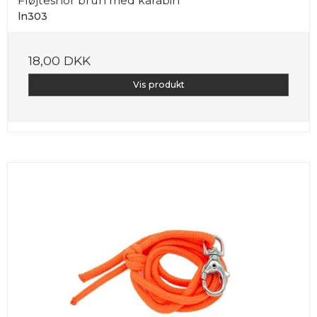
Fløjtesnor brun med karabin
ln303
18,00 DKK
Vis produkt