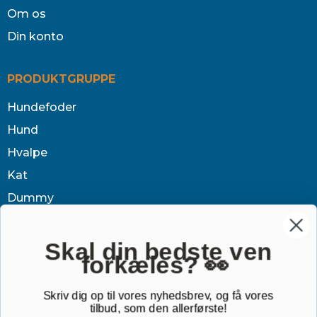
Om os
Din konto
PRODUKTGRUPPE
Hundefoder
Hund
Hvalpe
Kat
Dummy
Sundhed
Tøj & jagt
Skal din bedste ven
forkæles? 👀
Dækken
Sovetid
Skriv dig op til vores nyhedsbrev, og få vores
tilbud, som den allerførste!
Outlet