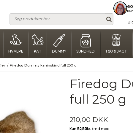
60
Kun
Bl
HVALPE
KAT
DUMMY
SUNDHED
TØJ & JAGT
jer
/
Firedog Dummy kaninskind full 250 g
Firedog 
full 250 g
210,00 DKK