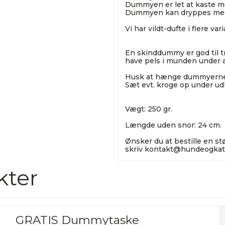
Dummyen er let at kaste m
Dummyen kan dryppes med vi
Vi har vildt-dufte i flere var
En skinddummy er god til tr
have pels i munden under 
Husk at hænge dummyerne op
Sæt evt. kroge op under udh
Vægt: 250 gr.
Længde uden snor: 24 cm.
Ønsker du at bestille en s
skriv
kontakt@hundeogkat
kter
GRATIS Dummytaske