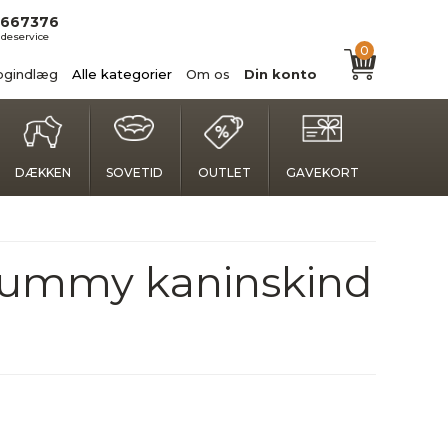
667376
deservice
0
ogindlæg
Alle kategorier
Om os
Din konto
DÆKKEN
SOVETID
OUTLET
GAVEKORT
Dummy kaninskind