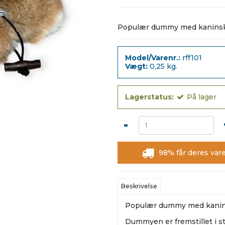
Populær dummy med kaninskin
Model/Varenr.:
rff101
Vægt:
0,25
kg.
Lagerstatus:
På lager
-
98% får deres vare
Beskrivelse
Populær dummy med kanin
Dummyen er fremstillet i s