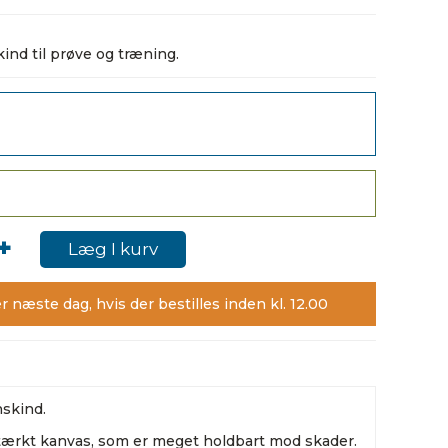
d til prøve og træning.
+
Læg I kurv
r næste dag, hvis der bestilles inden kl. 12.00
skind.
tærkt kanvas, som er meget holdbart mod skader.