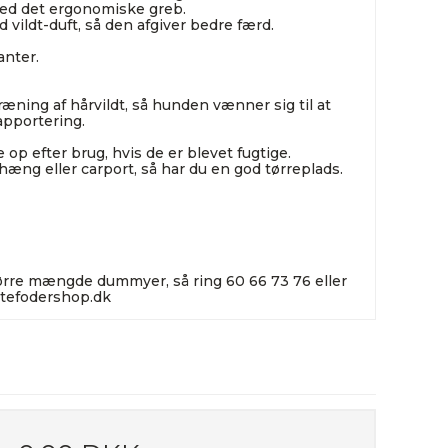
ed det ergonomiske greb.
ldt-duft, så den afgiver bedre færd.
ianter.
æning af hårvildt, så hunden vænner sig til at
apportering.
 efter brug, hvis de er blevet fugtige.
æng eller carport, så har du en god tørreplads.
tørre mængde dummyer, så ring 60 66 73 76 eller
tefodershop.dk