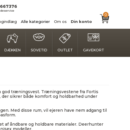
667376
deservice
0
ogindlæg
Alle kategorier
Om os
Din konto
DÆKKEN
SOVETID
OUTLET
GAVEKORT
 en god træningsvest. Træningsvestene fra Fortis
r, der sikrer både komfort og holdbarhed under
gen. Med disse rum, vil ejeren have nem adgang til
pasform.
et af åndbare og holdbare materialer. Deerhunter
unisex modeller.