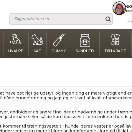
60
Kun
Bl
HVALPE
KAT
DUMMY
SUNDHED
TØJ & JAGT
 at have det rigtige udstyr, og ingen ting er mere vigtigt end
l både hundetræning og jagt og er lavet af kvalitetsmateriale
myer, godbidder og andre ting, der er nødvendige under trænin
justerbare seler, så de kan tilpasses til den enkelte hunds 
kommer til træningsveste til hunde, deres vester er også lav
inder som er en mere stilren og komfortable i forhold til det 