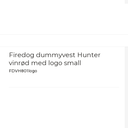
Firedog dummyvest Hunter
vinrød med logo small
FDVH801logo