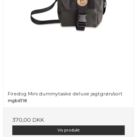
Firedog Mini dummytaske deluxe jagtgrøn/sort
mgbd118
370,00 DKK
Vis produkt