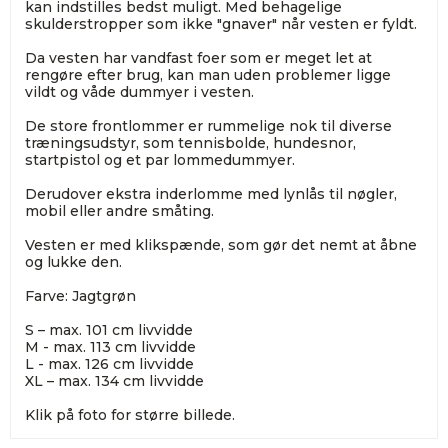
kan indstilles bedst muligt. Med behagelige
skulderstropper som ikke "gnaver" når vesten er fyldt.
Da vesten har vandfast foer som er meget let at
rengøre efter brug, kan man uden problemer ligge
vildt og våde dummyer i vesten.
De store frontlommer er rummelige nok til diverse
træningsudstyr, som tennisbolde, hundesnor,
startpistol og et par lommedummyer.
Derudover ekstra inderlomme med lynlås til nøgler,
mobil eller andre småting.
Vesten er med klikspænde, som gør det nemt at åbne
og lukke den.
Farve: Jagtgrøn
S – max. 101 cm livvidde
M - max. 113 cm livvidde
L - max. 126 cm livvidde
XL – max. 134 cm livvidde
Klik på foto for større billede.