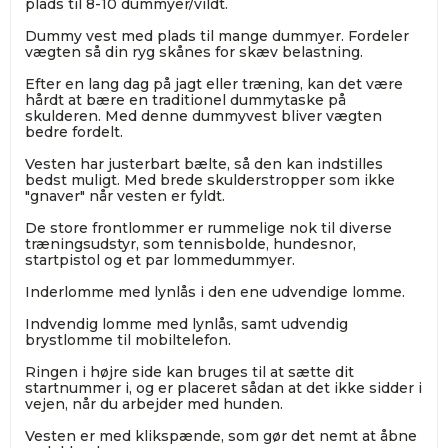
plads til 8-10 dummyer/vildt.
Dummy vest med plads til mange dummyer. Fordeler
vægten så din ryg skånes for skæv belastning.
Efter en lang dag på jagt eller træning, kan det være
hårdt at bære en traditionel dummytaske på
skulderen. Med denne dummyvest bliver vægten
bedre fordelt.
Vesten har justerbart bælte, så den kan indstilles
bedst muligt. Med brede skulderstropper som ikke
"gnaver" når vesten er fyldt.
De store frontlommer er rummelige nok til diverse
træningsudstyr, som tennisbolde, hundesnor,
startpistol og et par lommedummyer.
Inderlomme med lynlås i den ene udvendige lomme.
Indvendig lomme med lynlås, samt udvendig
brystlomme til mobiltelefon.
Ringen i højre side kan bruges til at sætte dit
startnummer i, og er placeret sådan at det ikke sidder i
vejen, når du arbejder med hunden.
Vesten er med klikspænde, som gør det nemt at åbne