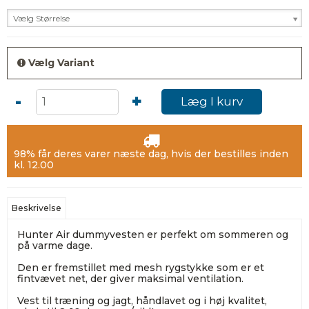
Vælg Størrelse
Vælg Variant
-
+
Læg I kurv
98% får deres varer næste dag, hvis der bestilles inden
kl. 12.00
Beskrivelse
Hunter Air dummyvesten er perfekt om sommeren og
på varme dage.
Den er fremstillet med mesh rygstykke som er et
fintvævet net, der giver maksimal ventilation.
Vest til træning og jagt, håndlavet og i høj kvalitet,