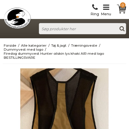
0
Ring
Menu
Forside
/
Alle kategorier
/
Tøj & jagt
/
Træningsveste
/
Dummyvest med logo
/
Firedog dummyvest Hunter oilskin lys khaki AIR med logo
BESTILLINGSVARE