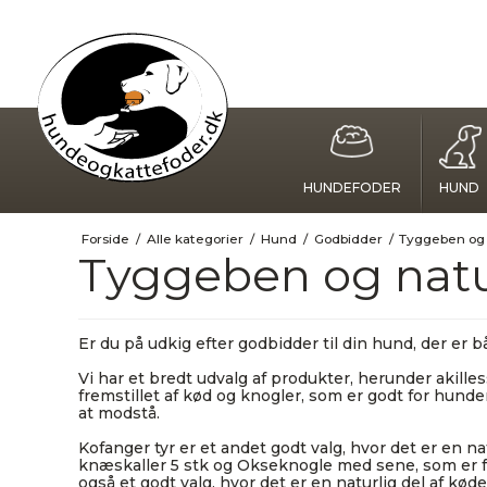
HUNDEFODER
HUND
Forside
/
Alle kategorier
/
Hund
/
Godbidder
/
Tyggeben og
Tyggeben og nat
Er du på udkig efter godbidder til din hund, der er 
Vi har et bredt udvalg af produkter, herunder akille
fremstillet af kød og knogler, som er godt for hund
at modstå.
Kofanger tyr er et andet godt valg, hvor det er en 
knæskaller 5 stk og Okseknogle med sene, som er fr
også et godt valg, hvor det er en naturlig del af kø