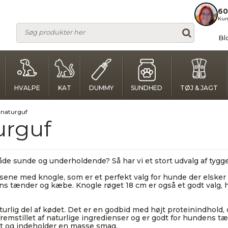
60
Kun
Bl
HVALPE
KAT
DUMMY
SUNDHED
TØJ & JAGT
 naturguf
urguf
både sunde og underholdende? Så har vi et stort udvalg af tygg
ssene med knogle, som er et perfekt valg for hunde der elsker 
ens tænder og kæbe. Knogle røget 18 cm er også et godt valg,
naturlig del af kødet. Det er en godbid med højt proteinindhol
emstillet af naturlige ingredienser og er godt for hundens t
det og indeholder en masse smag.