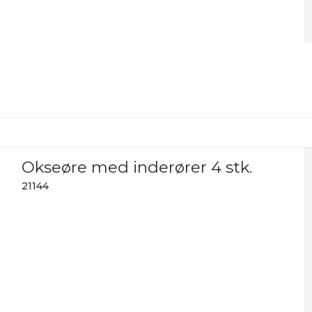
Okseøre med inderører 4 stk.
21144