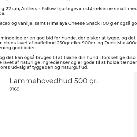
22 cm, Antlers - Fallow hjortegevir i størrelserne small, mediu
be.
cacao og vanilje, samt Himalaya Cheese Snack 100 g er også go
lmindelige er en god bid for hunde, der elsker at tygge, og de
chips lavet af bøffelhud 250gr eller 900gr, og Duck Mix 400g Li
æning godbidder.
det kan også bruges til at træne din hund i forskellige discip
 lavet af naturlige ingredienser og er gode til at holde tænder
ores udvalg af tyggeben og naturguf ud.
Lammehovedhud 500 gr.
9169