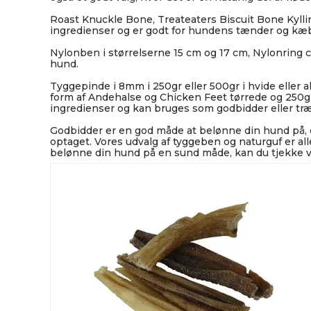
Roast Knuckle Bone, Treateaters Biscuit Bone Kylling 
ingredienser og er godt for hundens tænder og kæ
Nylonben i størrelserne 15 cm og 17 cm, Nylonring 
hund.
Tyggepinde i 8mm i 250gr eller 500gr i hvide eller a
form af Andehalse og Chicken Feet tørrede og 250gr, 
ingredienser og kan bruges som godbidder eller tr
Godbidder er en god måde at belønne din hund på, og 
optaget. Vores udvalg af tyggeben og naturguf er alle
belønne din hund på en sund måde, kan du tjekke v