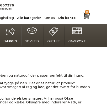
667376
deservice
0
ogindlæg
Alle kategorier
Om os
Din konto
DÆKKEN
SOVETID
OUTLET
GAVEKORT
eben og naturguf, der passer perfekt til din hund.
at tygge på ben. Det er et naturligt produkt,
 hvor smagen af røg og kød, gør det svært for hunden
d, og hunde elsker smagen. Vi har også Okse
ænder og kæbe. Okseøre med inderører 4 stk, er