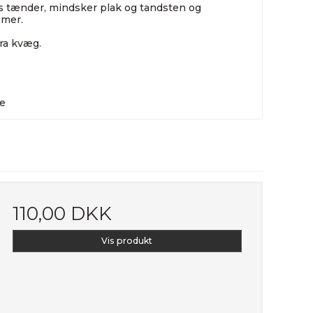
s tænder, mindsker plak og tandsten og
emer.
fra kvæg.
de
110,00 DKK
Vis produkt