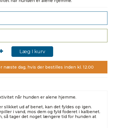
ivitet når hunden er alene hjemme.
+
Læg I kurv
r næste dag, hvis der bestilles inden kl. 12.00
ktivitet når hunden er alene hjemme.
r slikket ud af benet, kan det fyldes op igen.
iller i vand, mos dem og fyld foderet i kalbenet.
n, så tager det noget længere tid for hunden at