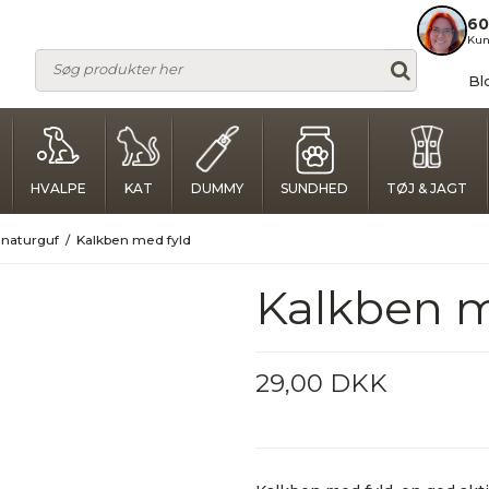
60
Kun
Bl
HVALPE
KAT
DUMMY
SUNDHED
TØJ & JAGT
 naturguf
/
Kalkben med fyld
Kalkben m
29,00 DKK