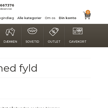
667376
deservice
0
ogindlæg
Alle kategorier
Om os
Din konto
DÆKKEN
SOVETID
OUTLET
GAVEKORT
ed fyld