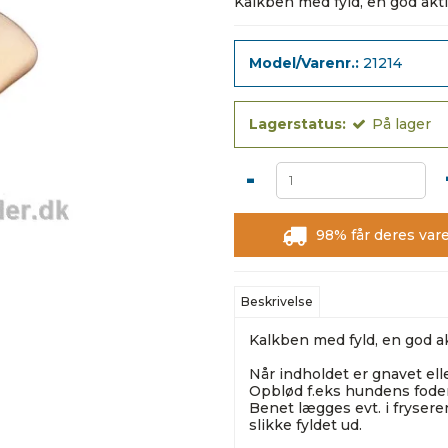
Kalkben med fyld, en god akt
Model/Varenr.:
21214
Lagerstatus:
På lager
-
98% får deres vare
Beskrivelse
Kalkben med fyld, en god a
Når indholdet er gnavet elle
Opblød f.eks hundens foderp
Benet lægges evt. i frysere
slikke fyldet ud.