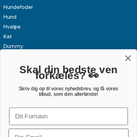
Hundefoder
Hund
Hvalpe
Kat
Dummy
Sundhed
Tøj & jagt
Skal din bedste ven
forkæles? 👀
Dækken
Sovetid
Skriv dig op til vores nyhedsbrev, og få vores
tilbud, som den allerførste!
Outlet
Gavekort
TILMELD NYHEDSBREV
Email