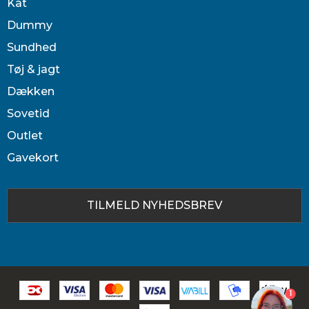
Kat
Dummy
Sundhed
Tøj & jagt
Dækken
Sovetid
Outlet
Gavekort
TILMELD NYHEDSBREV
1