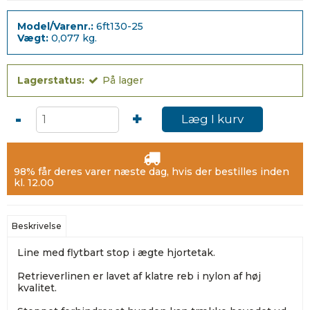
Model/Varenr.:
6ft130-25
Vægt:
0,077
kg.
Lagerstatus:
På lager
-
+
Læg I kurv
98% får deres varer næste dag, hvis der bestilles inden
kl. 12.00
Beskrivelse
Line med flytbart stop i ægte hjortetak.
Retrieverlinen er lavet af klatre reb i nylon af høj
kvalitet.