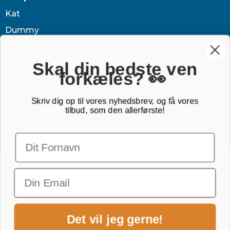
Kat
Dummy
Sundhed
Tøj & jagt
Skal din bedste ven
forkæles? 👀
Dækken
Sovetid
Skriv dig op til vores nyhedsbrev, og få vores
tilbud, som den allerførste!
Outlet
Gavekort
TILMELD NYHEDSBREV
Email
Det vil jeg gerne!
1