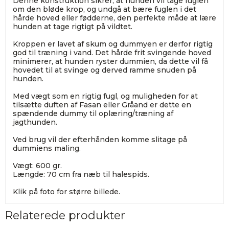
Denne konstruktion sikrer, at hunden vil tage fuglen
om den bløde krop, og undgå at bære fuglen i det
hårde hoved eller fødderne, den perfekte måde at lære
hunden at tage rigtigt på vildtet.
Kroppen er lavet af skum og dummyen er derfor rigtig
god til træning i vand. Det hårde frit svingende hoved
minimerer, at hunden ryster dummien, da dette vil få
hovedet til at svinge og derved ramme snuden på
hunden.
Med vægt som en rigtig fugl, og muligheden for at
tilsætte duften af Fasan eller Gråand er dette en
spændende dummy til oplæring/træning af
jagthunden.
Ved brug vil der efterhånden komme slitage på
dummiens maling.
Vægt: 600 gr.
Længde: 70 cm fra næb til halespids.
Klik på foto for større billede.
Relaterede produkter