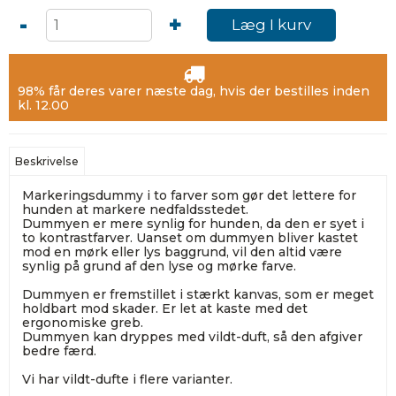
-
+
Læg I kurv
98% får deres varer næste dag, hvis der bestilles inden
kl. 12.00
Beskrivelse
Markeringsdummy i to farver som gør det lettere for
hunden at markere nedfaldsstedet.
Dummyen er mere synlig for hunden, da den er syet i
to kontrastfarver. Uanset om dummyen bliver kastet
mod en mørk eller lys baggrund, vil den altid være
synlig på grund af den lyse og mørke farve.
Dummyen er fremstillet i stærkt kanvas, som er meget
holdbart mod skader. Er let at kaste med det
ergonomiske greb.
Dummyen kan dryppes med vildt-duft, så den afgiver
bedre færd.
Vi har vildt-dufte i flere varianter.