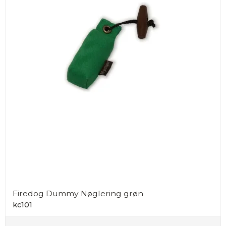
Firedog Dummy Nøglering grøn
kc101