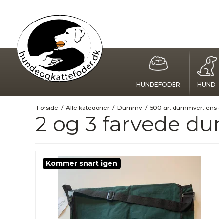
HUNDEFODER
HUND
Forside
/
Alle kategorier
/
Dummy
/
500 gr. dummyer, ens e
2 og 3 farvede 
Kommer snart igen