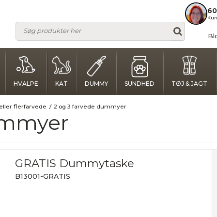
60
Kun
Bl
HVALPE
KAT
DUMMY
SUNDHED
TØJ & JAGT
ller flerfarvede
/
2 og 3 farvede dummyer
dummyer
GRATIS Dummytaske
B13001-GRATIS