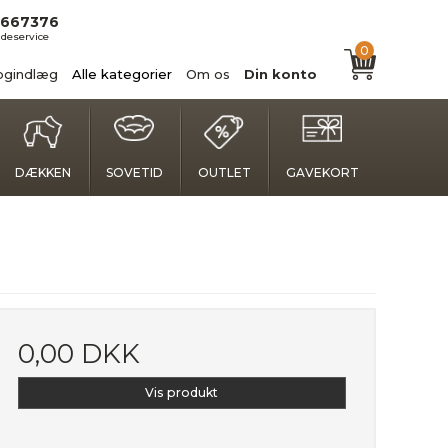
667376
deservice
0
ogindlæg
Alle kategorier
Om os
Din konto
DÆKKEN
SOVETID
OUTLET
GAVEKORT
0,00 DKK
Vis produkt