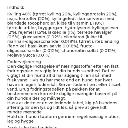
Indhold:
Kylling 40% (tørret kylling 20%, kyllingeprotein 20%),
majs, kartofler (20%), kyllingefedt (konserveret med
blandede tocopheroler, kilde til vitamin E) (8%),
tørrede æbler, bryggergær, hydrolyseret kyllingelever
(2%), rejemel (1.5%), lakseolie (1%), tørrede havalger
(0.5%), glucosamin (0.02%), cikoriarod (kilde til
mannan-oligosaccharider 0.018%), tørret urteblanding
(fennikel, basilikum, salvie 0.018%), fructo-
oligosaccharider (0.012%), chondroitin sulfat (0.012%),
Mojave yucca (0.01%).
Fodervejledning:
Den daglige indtagelse af næringsstoffer efter en fast
fodringsplan er vigtig for din hunds sundhed. Det er
vigtigt at din hund altid har adgang til en skål med
frisk vand. Hvis du har mere end en hund, bør hver
have sin egen foderskål. Server foderet tørt eller tilsæt
vand. Brug fodringstabellen på pakken for at
bestemme den korrekte daglige mængde baseret på
din hunds alder og målvægt.
Husk at dette er en vejledende tabel, kig på hundens
afføring. Er den lys og lidt løs, så prøv at give lidt
mindre mængde.
Hold din hund i topform gennem regelmæssig motion,
leg og hygge.
Analytiske bestanddele: