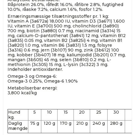
Råprotein 26.0%, råfedt 16.0%, råfibre 2.8%, fugtighed
10.0%, råaske 7.2%, calcium 1.6%, fosfor 1.2%.
Ernæringsmæssige tilsætningsstoffer pr. 1 kg:
Vitamin A (3a672a) 18,000 IU, vitamin D3 (3a671) 1,600
IU, vitamin E (3a700) 500 mg, cholinchlorid (3a890)
700 mg, biotin (3a880) 0.7 mg, niacinamid (3a314) 15
mg, calcium-D-pantothenat (3a841) 12 mg, vitamin B12
(3a835) 0.05 mg, vitamin B2 (3a825i) 4 mg, vitamin B1
(3a820) 1.0 mg, vitamin B6 (3a831) 1.5 mg, folsyre
(3a316) 0.6 mg, jern (3b107) 90 mg, zink (3b612) 100
mg, kobber (3b407) 18 mg, kaliumjodid (3b201) 0.7 mg,
mangan (3b505) 45 mg, selen (3b810) 0.2 mg, L-
methionin (3c305) 15 mg, L-lysin (3c322) 3 mg.
Indeholder antioxidanter.
Omega-3 og Omega-6:
Omega-3 0.25%, Omega-6 1.90%
Metaboliserbar energi:
3,800 kcal/kg
Hund
5
10
15
20
25
30
kg.
Daglig
75 g
120 g
170 g
210 g
240 g
280 g
mængde