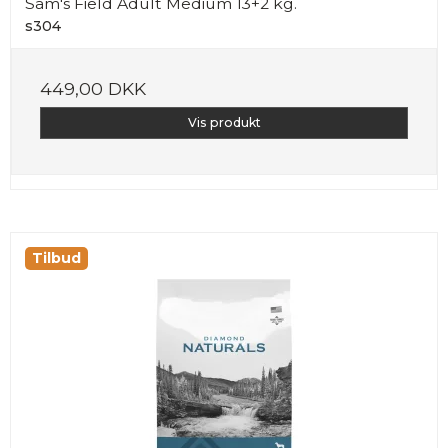
Sam's Field Adult Medium 13+2 kg.
s304
449,00 DKK
Vis produkt
Tilbud