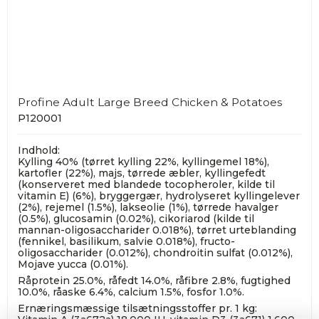
Profine Adult Large Breed Chicken & Potatoes
P120001
Indhold:
Kylling 40% (tørret kylling 22%, kyllingemel 18%),
kartofler (22%), majs, tørrede æbler, kyllingefedt
(konserveret med blandede tocopheroler, kilde til
vitamin E) (6%), bryggergær, hydrolyseret kyllingelever
(2%), rejemel (1.5%), lakseolie (1%), tørrede havalger
(0.5%), glucosamin (0.02%), cikoriarod (kilde til
mannan-oligosaccharider 0.018%), tørret urteblanding
(fennikel, basilikum, salvie 0.018%), fructo-
oligosaccharider (0.012%), chondroitin sulfat (0.012%),
Mojave yucca (0.01%).
Råprotein 25.0%, råfedt 14.0%, råfibre 2.8%, fugtighed
10.0%, råaske 6.4%, calcium 1.5%, fosfor 1.0%.
Ernæringsmæssige tilsætningsstoffer pr. 1 kg: