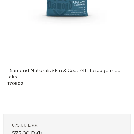
Diamond Naturals Skin & Coat All life stage med
laks
170802
675,00 DKK
575,00 DKK