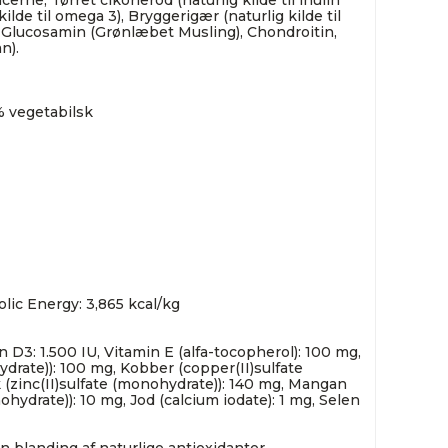
cerne, Tørret cikorierod (naturlig kilde til inulin
(kilde til omega 3), Bryggerigær (naturlig kilde til
, Glucosamin (Grønlæbet Musling), Chondroitin,
n).
% vegetabilsk
lic Energy: 3,865 kcal/kg
n D3: 1.500 IU, Vitamin E (alfa-tocopherol): 100 mg,
ydrate)): 100 mg, Kobber (copper(II)sulfate
k (zinc(II)sulfate (monohydrate)): 140 mg, Mangan
hydrate)): 10 mg, Jod (calcium iodate): 1 mg, Selen