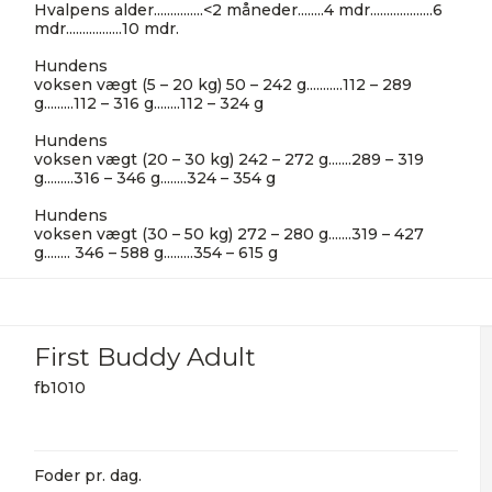
Hvalpens alder...............<2 måneder........4 mdr...................6
mdr.................10 mdr.
Hundens
voksen vægt (5 – 20 kg) 50 – 242 g...........112 – 289
g.........112 – 316 g........112 – 324 g
Hundens
voksen vægt (20 – 30 kg) 242 – 272 g.......289 – 319
g.........316 – 346 g........324 – 354 g
Hundens
voksen vægt (30 – 50 kg) 272 – 280 g.......319 – 427
g........ 346 – 588 g.........354 – 615 g
First Buddy Adult
fb1010
Foder pr. dag.