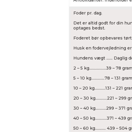
Antioxidanter: Indeholder e
Foder pr. dag.
Det er altid godt for din h
optages bedst.
Foderet bør opbevares tørt 
Husk en fodervejledning er
Hundens vægt ....... Daglig d
2 – 5 kg...................39 – 78 gra
5 – 10 kg...............78 – 131 gra
10 – 20 kg............131 – 221 gr
20 – 30 kg.............221 – 299 
30 – 40 kg............299 – 371 g
40 – 50 kg.............371 – 439 
50 – 60 kg............ 439 – 504 