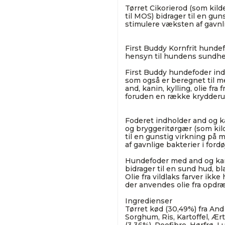
Tørret Cikorierod (som kild
til MOS) bidrager til en gu
stimulere væksten af gavnli
First Buddy Kornfrit hundef
hensyn til hundens sundhed
First Buddy hundefoder ind
som også er beregnet til 
and, kanin, kylling, olie fra 
foruden en række krydderur
Foderet indholder and og kan
og bryggeritørgær (som kild
til en gunstig virkning på
af gavnlige bakterier i ford
Hundefoder med and og kanin
bidrager til en sund hud, b
Olie fra vildlaks farver ikk
der anvendes olie fra opdræ
Ingredienser
Tørret kød (30,49%) fra And 
Sorghum, Ris, Kartoffel, Ært