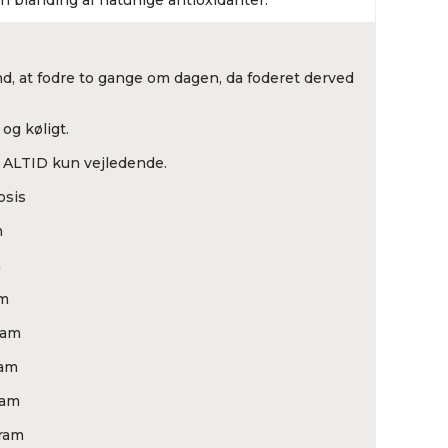
n blanding af naturlige antioxidanter.
und, at fodre to gange om dagen, da foderet derved
og køligt.
 ALTID kun vejledende.
osis
m
m
am
gram
ram
gram
gram