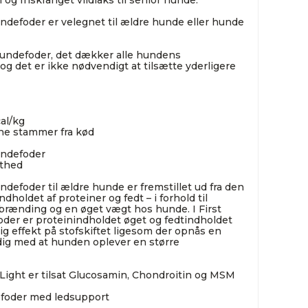
g friskfanget vildlaks til senior hunde.
undefoder er velegnet til ældre hunde eller hunde
 hundefoder, det dækker alle hundens
 det er ikke nødvendigt at tilsætte yderligere
al/kg
ne stammer fra kød
undefoder
æthed
ndefoder til ældre hunde er fremstillet ud fra den
holdet af proteiner og fedt – i forhold til
rbrænding og en øget vægt hos hunde. I First
der er proteinindholdet øget og fedtindholdet
ig effekt på stofskiftet ligesom der opnås en
dig med at hunden oplever en større
 Light er tilsat Glucosamin, Chondroitin og MSM
efoder med ledsupport