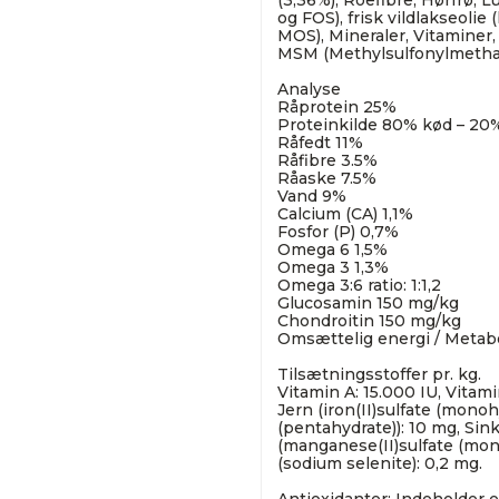
(3,36%), Roefibre, Hørfrø, Lu
og FOS), frisk vildlakseolie 
MOS), Mineraler, Vitaminer
MSM (Methylsulfonylmetha
Analyse
Råprotein 25%
Proteinkilde 80% kød – 20
Råfedt 11%
Råfibre 3.5%
Råaske 7.5%
Vand 9%
Calcium (CA) 1,1%
Fosfor (P) 0,7%
Omega 6 1,5%
Omega 3 1,3%
Omega 3:6 ratio: 1:1,2
Glucosamin 150 mg/kg
Chondroitin 150 mg/kg
Omsættelig energi / Metabo
Tilsætningsstoffer pr. kg.
Vitamin A: 15.000 IU, Vitami
Jern (iron(II)sulfate (monoh
(pentahydrate)): 10 mg, Sin
(manganese(II)sulfate (mono
(sodium selenite): 0,2 mg.