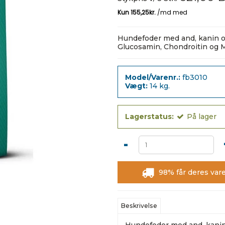
Hundefoder med and, kanin og 
Glucosamin, Chondroitin og 
Model/Varenr.:
fb3010
Vægt:
14
kg.
Lagerstatus:
På lager
-
98% får deres vare
Beskrivelse