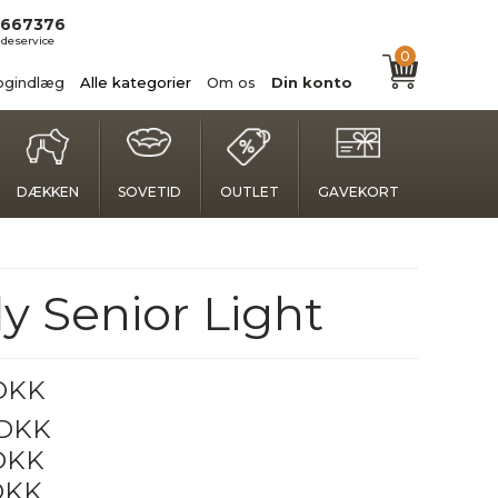
667376
deservice
0
ogindlæg
Alle kategorier
Om os
Din konto
DÆKKEN
SOVETID
OUTLET
GAVEKORT
y Senior Light
 DKK
 DKK
 DKK
DKK