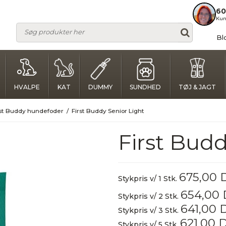
60
Kun
Bl
HVALPE
KAT
DUMMY
SUNDHED
TØJ & JAGT
rst Buddy hundefoder
/
First Buddy Senior Light
First Budd
675,00
Stykpris v/ 1 Stk.
654,00
Stykpris v/ 2 Stk.
641,00
Stykpris v/ 3 Stk.
621,00 
Stykpris v/ 5 Stk.