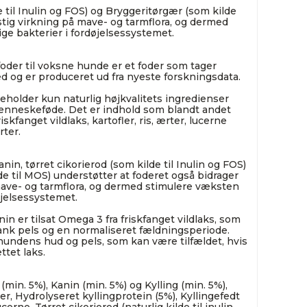
e til Inulin og FOS) og Bryggeritørgær (som kilde
nstig virkning på mave- og tarmflora, og dermed
ge bakterier i fordøjelsessystemet.
oder til voksne hunde er et foder som tager
 og er produceret ud fra nyeste forskningsdata.
eholder kun naturlig højkvalitets ingredienser
menneskeføde. Det er indhold som blandt andet
friskfanget vildlaks, kartofler, ris, ærter, lucerne
ter.
in, tørret cikorierod (som kilde til Inulin og FOS)
e til MOS) understøtter at foderet også bidrager
 mave- og tarmflora, og dermed stimulere væksten
øjelsessystemet.
 er tilsat Omega 3 fra friskfanget vildlaks, som
lank pels og en normaliseret fældningsperiode.
e hundens hud og pels, som kan være tilfældet, hvis
ttet laks.
(min. 5%), Kanin (min. 5%) og Kylling (min. 5%),
er, Hydrolyseret kyllingprotein (5%), Kyllingefedt