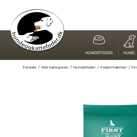
HUNDEFODER
HUND
Forside
/
Alle kategorier
/
Hundefoder
/
Fodermærker
/
Fi