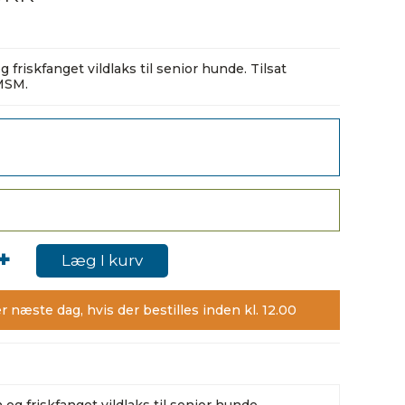
friskfanget vildlaks til senior hunde. Tilsat
MSM.
+
Læg I kurv
r næste dag, hvis der bestilles inden kl. 12.00