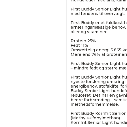
Hundefoder med and, kanin o
First Buddy Senior Light h
med tendens til overvægt.
First Buddy er et fuldkost
ernæringsmæssige behov, og
olier og vitaminer.
Protein 25%
Fedt 11%
Omsættelig energi 3.865 kc
Mere end 76% af proteiner
First Buddy Senior Light h
– mindre fedt og større m
First Buddy Senior Light hu
nyeste forskning omkring ind
energibehov, stofskifte, fo
Buddy Senior Light hundefo
reduceret. Det har en gavnl
bedre forbrænding – samti
mæthedsfornemmelse.
First Buddy Kornfrit Senior
(Methylsulfonylmethan).
Kornfrit Senior Light hund