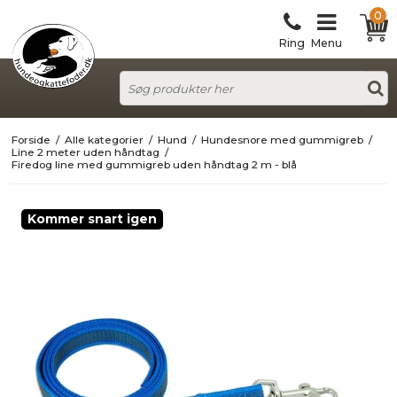
0
Ring
Menu
Forside
/
Alle kategorier
/
Hund
/
Hundesnore med gummigreb
/
Line 2 meter uden håndtag
/
Firedog line med gummigreb uden håndtag 2 m - blå
Kommer snart igen