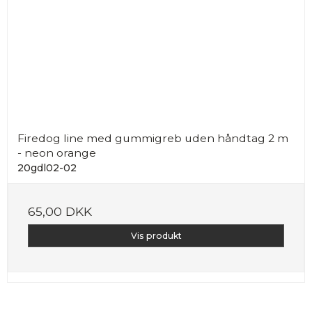
Firedog line med gummigreb uden håndtag 2 m
- neon orange
20gdl02-02
65,00 DKK
Vis produkt