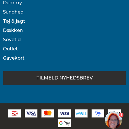
Dummy
Sundhed
Tøj & jagt
Dækken
Sovetid
Outlet
Gavekort
TILMELD NYHEDSBREV
1