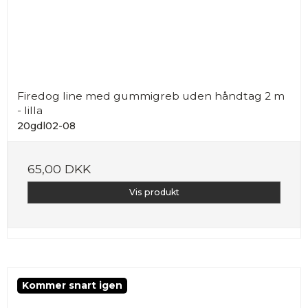
Firedog line med gummigreb uden håndtag 2 m
- lilla
20gdl02-08
65,00 DKK
Vis produkt
Kommer snart igen