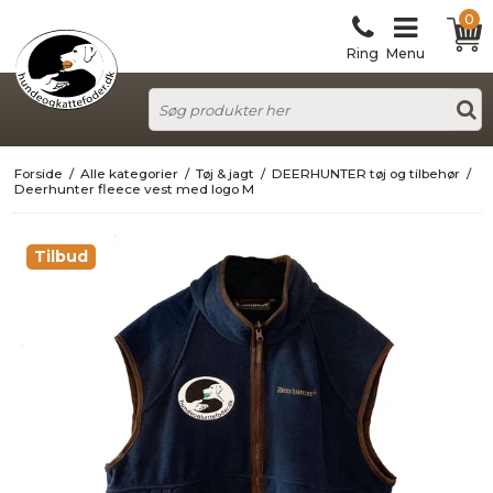
0
Ring
Menu
Forside
/
Alle kategorier
/
Tøj & jagt
/
DEERHUNTER tøj og tilbehør
/
Deerhunter fleece vest med logo M
Tilbud