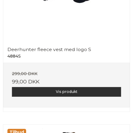
Deerhunter fleece vest med logo S
4884S
299,00 DKK
99,00 DKK
Vis produkt
Tilbud