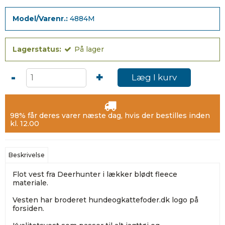
Model/Varenr.:
4884M
Lagerstatus:
På lager
-
+
Læg I kurv
98% får deres varer næste dag, hvis der bestilles inden
kl. 12.00
Beskrivelse
Flot vest fra Deerhunter i lækker blødt fleece
materiale.
Vesten har broderet hundeogkattefoder.dk logo på
forsiden.