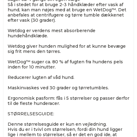
Så i stedet for at bruge 2-3 håndklæder efter vask af
hund, kan man nøjes med at bruge en WetDog™. Det
anbefales at centrifugere og tørre tumble dækkenet
efter vask (30 grader).
Wetdog er verdens mest absorberende
hundehåndklæde.
Wetdog giver hunden mulighed for at kunne bevæge
sig frit mens den tørres.
WetDog™ suger ca. 80 % af fugten fra hundens pels
inden for 10 minutter.
Reducerer lugten af våd hund.
Maskinvaskes ved 30 grader og tørretumbles.
Ergonomisk pasform: fås i 5 størrelser og passer derfor
til de fleste hunderacer.
STØRRELSESGUIDE:
Denne størrelsesguide er kun en vejledning.
Hvis du er i tvivl om størrelsen, fordi din hund ligger
lige i mellem to størrelser, så er det en god ide, at