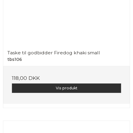
Taske til godbidder Firedog khaki small
tbs106
118,00 DKK
Vis produkt