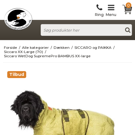
0
Ring
Menu
Forside
/
Alle kategorier
/
Dækken
/
SICCARO og PAIKKA
/
Siccaro XX-Large (70)
/
Siccaro WetDog SupremePro BAMBUS XX-large
Tilbud