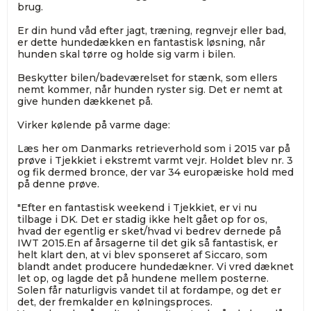
brug.
Er din hund våd efter jagt, træning, regnvejr eller bad,
er dette hundedækken en fantastisk løsning, når
hunden skal tørre og holde sig varm i bilen.
Beskytter bilen/badeværelset for stænk, som ellers
nemt kommer, når hunden ryster sig. Det er nemt at
give hunden dækkenet på.
Virker kølende på varme dage:
Læs her om Danmarks retrieverhold som i 2015 var på
prøve i Tjekkiet i ekstremt varmt vejr. Holdet blev nr. 3
og fik dermed bronce, der var 34 europæiske hold med
på denne prøve.
"Efter en fantastisk weekend i Tjekkiet, er vi nu
tilbage i DK. Det er stadig ikke helt gået op for os,
hvad der egentlig er sket/hvad vi bedrev dernede på
IWT 2015.En af årsagerne til det gik så fantastisk, er
helt klart den, at vi blev sponseret af Siccaro, som
blandt andet producere hundedækner. Vi vred dæknet
let op, og lagde det på hundene mellem posterne.
Solen får naturligvis vandet til at fordampe, og det er
det, der fremkalder en kølningsproces.