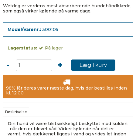
Wetdog er verdens mest absorberende hundehåndklæde,
som også virker kølende på varme dage.
Model/Varenr.:
300105
Lagerstatus:
På lager
-
+
Læg I kurv
98% får deres varer næste dag, hvis der bestilles inden
kl. 12.00
Beskrivelse
Din hund vil være tilstrækkeligt beskyttet mod kulden
, når den er blevet våd. Virker kølende når det er
varmt, hvis dækkenet ligges i vand og vrides let inden