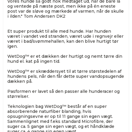
Vores hunde så godt nok medtaget ud, når de bare lå
og ventede på næste post, men ikke på én eneste
post var de sløve og mærkede af varmen, når de skulle
i ilden." Tom Andersen DK2
Et super produkt til alle med hunde. Har hunden
været i vandet ved stranden, været ude i regnvejr eller
været i bad/svømmehallen, kan den blive hurtigt tør
igen.
WetDog™ er et dækken der hurtigt og nemt tørre din
hund el. kat på ingen tid.
WetDog™ er skræddersyet til at tørre størstedelen af
hundens pels, når den får dette super vandopsugende
dækken på.
Pasformen er lavet så den passer alle hunderacer og
størrelser.
Teknologien bag WetDog™ består af en super
absorberende naturfiber blanding, hvis
opsugningsevne er op til 11 gange sin egen vægt.
Sammenlignet med f.eks standard Microfibre, der
suger ca. 5 gange sin egen vægt, og et håndklæde
suger ca. 4 gange sin egen vægt.