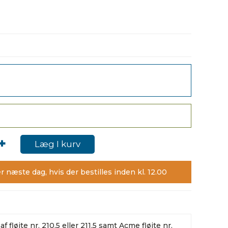
+
Læg I kurv
r næste dag, hvis der bestilles inden kl. 12.00
 fløjte nr. 210.5 eller 211.5 samt Acme fløjte nr.