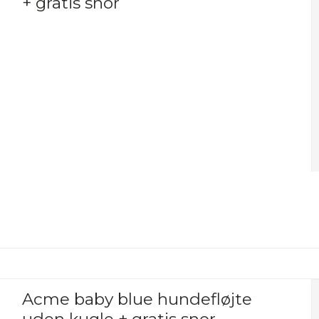
+ gratis snor
Acme baby blue hundefløjte
uden kugle + gratis snor