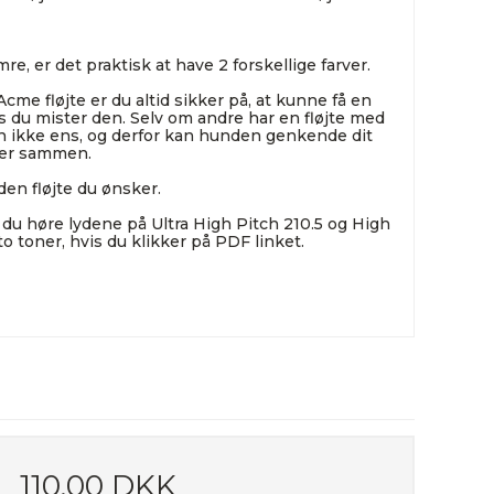
re, er det praktisk at have 2 forskellige farver.
 fløjte er du altid sikker på, at kunne få en
s du mister den. Selv om andre har en fløjte med
 ikke ens, og derfor kan hunden genkende dit
ræner sammen.
en fløjte du ønsker.
u høre lydene på Ultra High Pitch 210.5 og High
o toner, hvis du klikker på PDF linket.
110,00 DKK