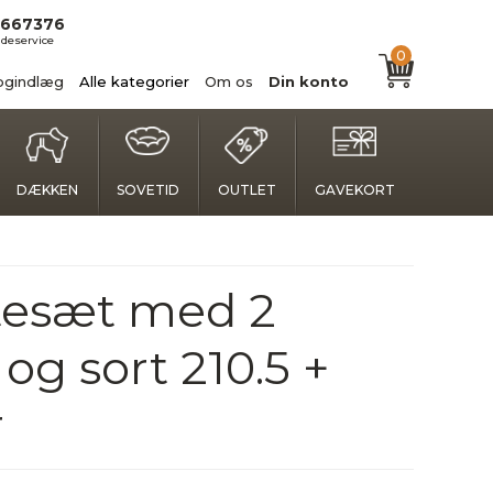
667376
deservice
0
ogindlæg
Alle kategorier
Om os
Din konto
DÆKKEN
SOVETID
OUTLET
GAVEKORT
tesæt med 2
 og sort 210.5 +
r