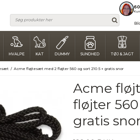
60
Kun
Bl
HVALPE
KAT
DUMMY
SUNDHED
TØJ & JAGT
tesæt
/
Acme fløjtesæt med 2 fløjter 560 og sort 210.5 + gratis snor
Acme fløj
fløjter 560
gratis sno