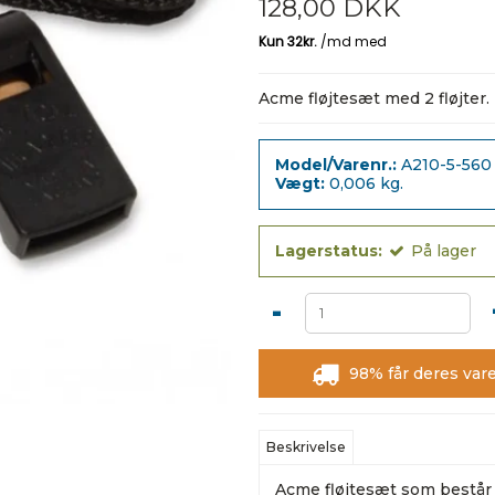
128,00 DKK
Acme fløjtesæt med 2 fløjter.
Model/Varenr.:
A210-5-560
Vægt:
0,006
kg.
Lagerstatus:
På lager
-
98% får deres vare
Beskrivelse
Acme fløjtesæt som består af