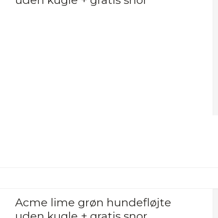
Acme lime grøn hundefløjte
uden kugle + gratis snor