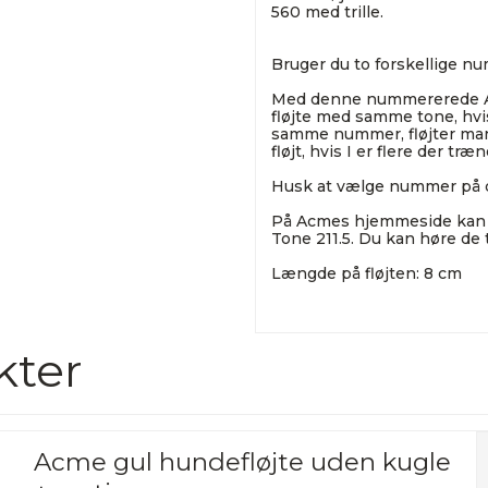
560 med trille.
Bruger du to forskellige num
Med denne nummererede Acme
fløjte med samme tone, hvi
samme nummer, fløjter man
fløjt, hvis I er flere der t
Husk at vælge nummer på d
På Acmes hjemmeside kan d
Tone 211.5. Du kan høre de t
Længde på fløjten: 8 cm
kter
Acme gul hundefløjte uden kugle