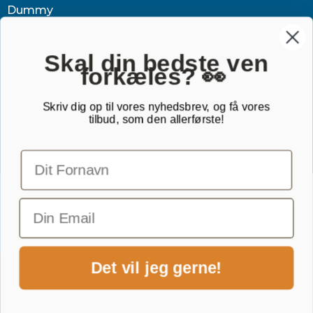
Dummy
Sundhed
Tøj & jagt
Skal din bedste ven
forkæles? 👀
Dækken
Sovetid
Skriv dig op til vores nyhedsbrev, og få vores
tilbud, som den allerførste!
Outlet
Gavekort
TILMELD NYHEDSBREV
Email
Det vil jeg gerne!
1