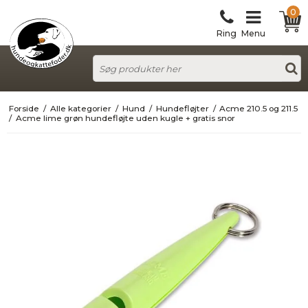
0
Ring
Menu
Forside
/
Alle kategorier
/
Hund
/
Hundefløjter
/
Acme 210.5 og 211.5
/
Acme lime grøn hundefløjte uden kugle + gratis snor