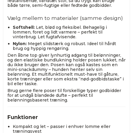
fedtafvisende, vandtæt stof, så du trygt kan bruge
både tørre, semi-fugtige eller fedtede godbidder.
Vælg mellem to materialer (samme design)
Softshell:
Let, blød og fleksibel. Behagelig i
lommen, foret og lidt varmere – perfekt til
vinterbrug. Let fugtafvisende.
Nylon:
Meget slidstærk og robust. Ideel til hårdt
brug og hyppig rengøring.
Den åbne top giver lynhurtig adgang til belønninger,
og den elastiske bundlukning holder posen lukket, når
du ikke bruger den. Posen kan også kastes som en
mini-snackdummy – hunden henter selv sin
belønning. Et multifunktionelt must-have til gåture,
korte træninger eller som ekstra “nød-godbidstaske” i
bil eller taske.
Brug gerne flere poser til forskellige typer godbidder
for at undgå blandede dufte – perfekt til
belønningsbaseret træning.
Funktioner
Kompakt og let – passer i enhver lomme eller
træningsvest