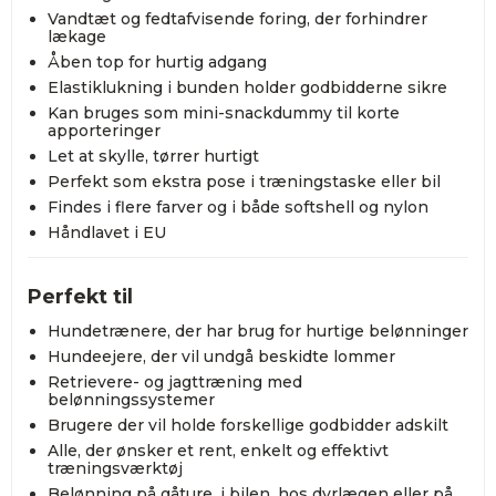
Vandtæt og fedtafvisende foring, der forhindrer
lækage
Åben top for hurtig adgang
Elastiklukning i bunden holder godbidderne sikre
Kan bruges som mini-snackdummy til korte
apporteringer
Let at skylle, tørrer hurtigt
Perfekt som ekstra pose i træningstaske eller bil
Findes i flere farver og i både softshell og nylon
Håndlavet i EU
Perfekt til
Hundetrænere, der har brug for hurtige belønninger
Hundeejere, der vil undgå beskidte lommer
Retrievere- og jagttræning med
belønningssystemer
Brugere der vil holde forskellige godbidder adskilt
Alle, der ønsker et rent, enkelt og effektivt
træningsværktøj
Belønning på gåture, i bilen, hos dyrlægen eller på