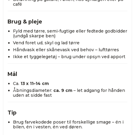
café
Brug & pleje
Fyld med tørre, semi-fugtige eller fedtede godbidder
(undgå skarpe ben)
Vend foret ud, skyl og lad tørre
Håndvask eller skånevask ved behov – lufttørres
Ikke et tyggelegetøj – brug under opsyn ved apport
Mål
Ca.
13 x 11–14 cm
Åbningsdiameter:
ca. 9 cm
– let adgang for hånden
uden at sidde fast
Tip
Brug farvekodede poser til forskellige smage – én i
bilen, én i vesten, én ved døren.