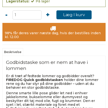
Lagerstatus:
På lager
-
+
Læg I kurv
98% får deres varer næste dag, hvis der bestilles inden
kl. 12.00
Beskrivelse
Godbidstaske som er nem at have i
lommen
Er di træt af fedtede lommer og godbidder overalt?
FIREDOG Quick godbidstasken
holder dine lommer
rene og du har styr på dine godbidder – uden at du
behøver en stor godbidstaske.
Denne smarte lille pose glider let ned i enhver
jakkelomme, bukselomme eller dummyvest og
beskytter dit tøj mod olie, fugt og krummer. Den er
syet i let, stærkt materiale og foret med et