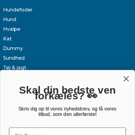
Hundefoder
Hund
Hvalpe
Kat
Dummy
Sundhed
Tøj & jagt
Skal din bedste ven
forkæles? 👀
Dækken
Sovetid
Skriv dig op til vores nyhedsbrev, og få vores
tilbud, som den allerførste!
Outlet
Gavekort
TILMELD NYHEDSBREV
Email