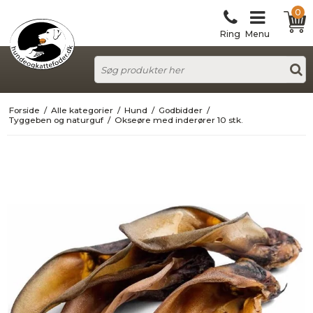
0
Ring
Menu
Forside
/
Alle kategorier
/
Hund
/
Godbidder
/
Tyggeben og naturguf
/
Okseøre med inderører 10 stk.