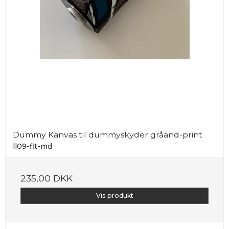
Dummy Kanvas til dummyskyder gråand-print
ll09-flt-md
235,00 DKK
Vis produkt