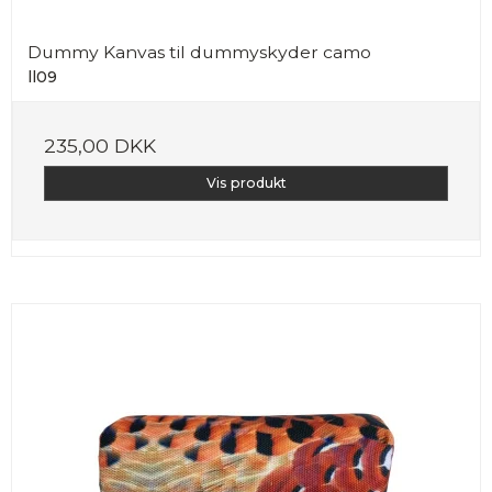
Dummy Kanvas til dummyskyder camo
ll09
235,00 DKK
Vis produkt