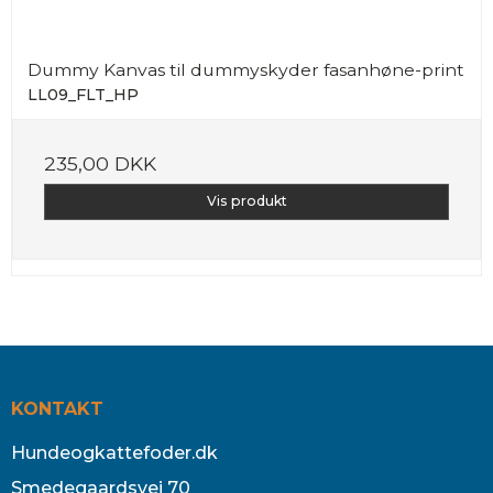
Dummy Kanvas til dummyskyder fasanhøne-print
LL09_FLT_HP
235,00 DKK
Vis produkt
KONTAKT
Hundeogkattefoder.dk
Smedegaardsvej 70