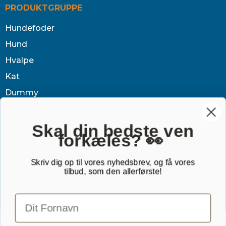
PRODUKTGRUPPE
Hundefoder
Hund
Hvalpe
Kat
Dummy
Sundhed
Tøj & jagt
Skal din bedste ven
forkæles? 👀
Dækken
Sovetid
Skriv dig op til vores nyhedsbrev, og få vores
tilbud, som den allerførste!
Outlet
Gavekort
TILMELD NYHEDSBREV