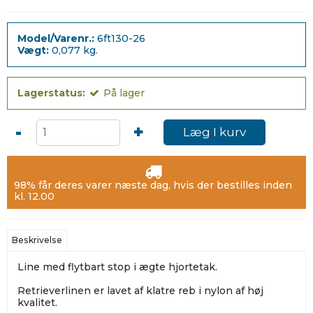
Model/Varenr.:
6ft130-26
Vægt:
0,077
kg.
Lagerstatus:
På lager
-
+
Læg I kurv
98% får deres varer næste dag, hvis der bestilles inden
kl. 12.00
Beskrivelse
Line med flytbart stop i ægte hjortetak.
Retrieverlinen er lavet af klatre reb i nylon af høj
kvalitet.