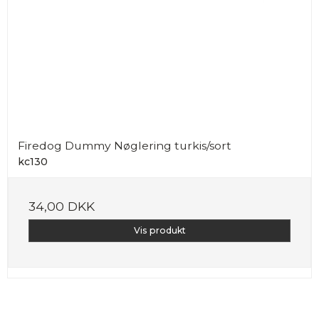
Firedog Dummy Nøglering turkis/sort
kc130
34,00 DKK
Vis produkt