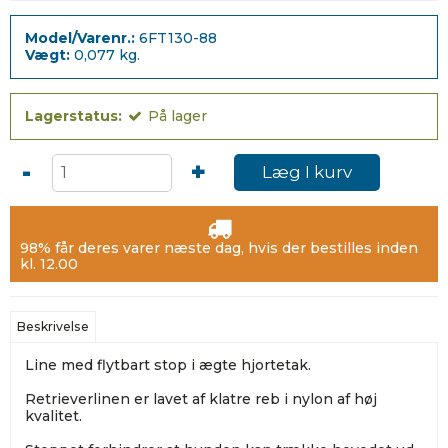
Model/Varenr.:
6FT130-88
Vægt:
0,077
kg.
Lagerstatus:
På lager
-
+
Læg I kurv
98% får deres varer næste dag, hvis der bestilles inden
kl. 12.00
Beskrivelse
Line med flytbart stop i ægte hjortetak.
Retrieverlinen er lavet af klatre reb i nylon af høj
kvalitet.