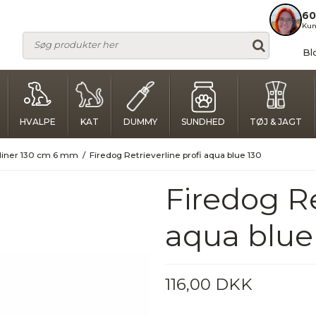
60
Kun
Bl
HVALPE
KAT
DUMMY
SUNDHED
TØJ & JAGT
rliner 130 cm 6 mm
/
Firedog Retrieverline profi aqua blue 130
Firedog Re
aqua blue
116,00 DKK