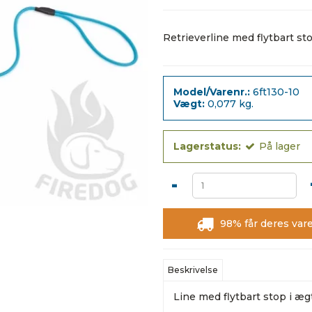
Retrieverline med flytbart st
Model/Varenr.:
6ft130-10
Vægt:
0,077
kg.
Lagerstatus:
På lager
-
98% får deres vare
Beskrivelse
Line med flytbart stop i æg