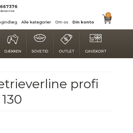
667376
deservice
0
ogindlæg
Alle kategorier
Om os
Din konto
DÆKKEN
SOVETID
OUTLET
GAVEKORT
trieverline profi
 130