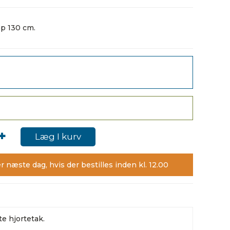
op 130 cm.
+
Læg I kurv
r næste dag, hvis der bestilles inden kl. 12.00
te hjortetak.