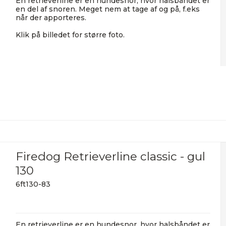
En retrieverline er en hundesnor, hvor halsbåndet er
en del af snoren. Meget nem at tage af og på, f.eks
når der apporteres.
Klik på billedet for større foto.
Firedog Retrieverline classic - gul
130
6ft130-83
En retrieverline er en hundesnor, hvor halsbåndet er