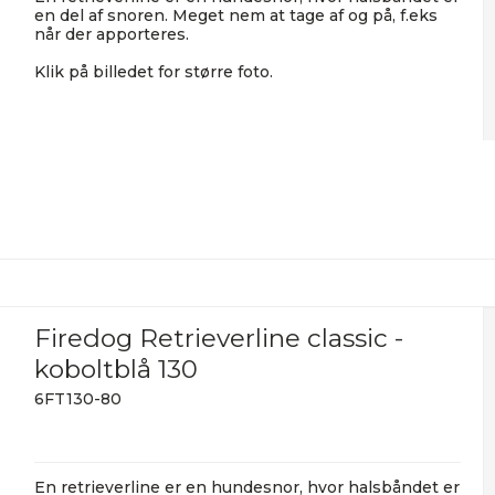
en del af snoren. Meget nem at tage af og på, f.eks
når der apporteres.
Klik på billedet for større foto.
Firedog Retrieverline classic -
koboltblå 130
6FT130-80
En retrieverline er en hundesnor, hvor halsbåndet er