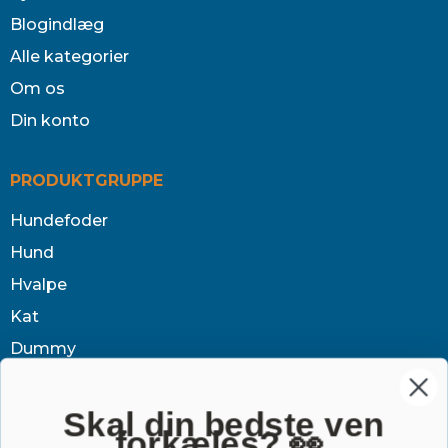
Blogindlæg
Alle kategorier
Om os
Din konto
PRODUKTGRUPPE
Hundefoder
Hund
Hvalpe
Kat
Dummy
Sundhed
Tøj & jagt
Skal din bedste ven
forkæles? 👀
Dækken