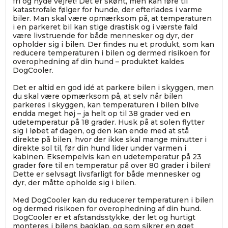
fri og nyde vejret! Det er skønt, men kan føre til
katastrofale følger for hunde, der efterlades i varme
biler. Man skal være opmærksom på, at temperaturen
i en parkeret bil kan stige drastisk og i værste fald
være livstruende for både mennesker og dyr, der
opholder sig i bilen. Der findes nu et produkt, som kan
reducere temperaturen i bilen og dermed risikoen for
overophedning af din hund – produktet kaldes
DogCooler.
Det er altid en god idé at parkere bilen i skyggen, men
du skal være opmærksom på, at selv når bilen
parkeres i skyggen, kan temperaturen i bilen blive
endda meget høj – ja helt op til 38 grader ved en
udetemperatur på 18 grader. Husk på at solen flytter
sig i løbet af dagen, og den kan ende med at stå
direkte på bilen, hvor der ikke skal mange minutter i
direkte sol til, før din hund lider under varmen i
kabinen. Eksempelvis kan en udetemperatur på 23
grader føre til en temperatur på over 80 grader i bilen!
Dette er selvsagt livsfarligt for både mennesker og
dyr, der måtte opholde sig i bilen.
Med DogCooler kan du reducerer temperaturen i bilen
og dermed risikoen for overophedning af din hund.
DogCooler er et afstandsstykke, der let og hurtigt
monteres i bilens bagklap, og som sikrer en øget