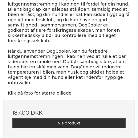
luftgennemstrømning i kabinen til fordel for din hund.
Bilens bagklap kan således stå åben, samtidig med at
bilen er låst, og din hund eller kat kan sidde trygt og få
rigeligt med frisk luft, og du kan have en god
samvittighed i sommervarmen. DogCooler er
godkendt af flere forsikringsselskaber, men for en
sikkerhedsskyld bør du kontrollere med dit eget
forsikringsselskab.
Når du anvender DogCooler, kan du forbedre
luftgennemstrømningen i kabinen ved at rulle et par
sideruder en smule ned. Du bør samtidig sikre, at din
hund har en skål med vand. DogCooler vil reducere
temperaturen i bilen, men husk dog altid at holde et
vågent øje med din hund eller kat indenfor hyppige
intervaller.
Klik på foto for større billede.
187,00 DKK
Vis produkt