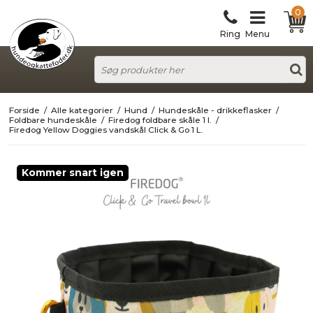
0
Ring
Menu
Forside
/
Alle kategorier
/
Hund
/
Hundeskåle - drikkeflasker
/
Foldbare hundeskåle
/
Firedog foldbare skåle 1 l.
/
Firedog Yellow Doggies vandskål Click & Go 1 L.
Kommer snart igen