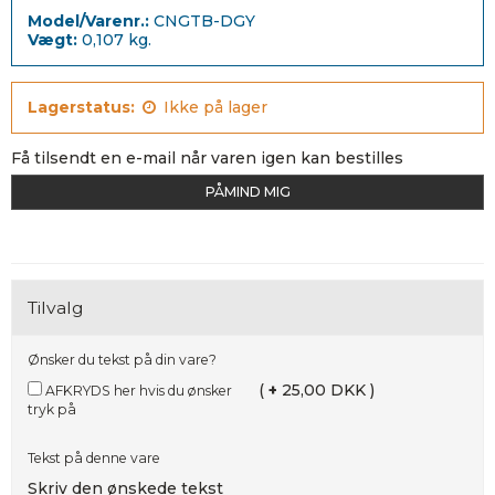
Model/Varenr.:
CNGTB-DGY
Vægt:
0,107
kg.
Lagerstatus:
Ikke på lager
Få tilsendt en e-mail når varen igen kan bestilles
PÅMIND MIG
Tilvalg
Ønsker du tekst på din vare?
(
+
25,00 DKK )
AFKRYDS her hvis du ønsker
tryk på
Tekst på denne vare
Skriv den ønskede tekst