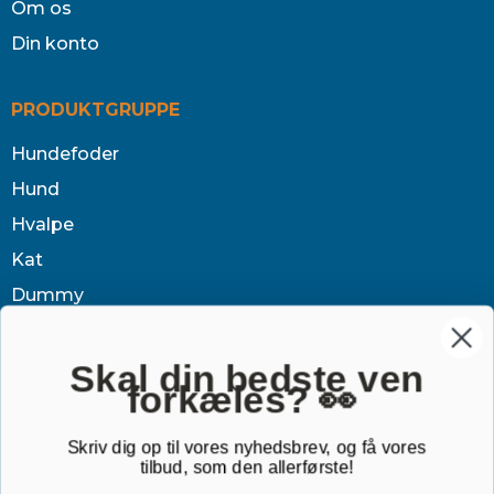
Om os
Din konto
PRODUKTGRUPPE
Hundefoder
Hund
Hvalpe
Kat
Dummy
Sundhed
Tøj & jagt
Skal din bedste ven
forkæles? 👀
Dækken
Sovetid
Skriv dig op til vores nyhedsbrev, og få vores
tilbud, som den allerførste!
Outlet