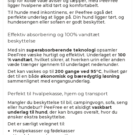
Slip for kolde våde aviser og tæpper, med PeeFree
ligger hvalpene altid tørt og komfortabelt.
Til hunde med inkontinens, er Peefree også det
perfekte underlag at ligge på. Din hund ligger tørt, og
hundesengen eller sofaen er godt beskyttet.
Effektiv absorbering og 100% vandtæt
beskyttelse
Med sin
superabsorberende teknologi
opsamler
PeeFree væske hurtigt og effektivt. Underlaget er
100
% vandtæt
, hvilket sikrer, at hverken urin eller anden
væde trænger igennem til underlaget nedenunder.
Det kan vaskes op til
200 gange ved 95°C
, hvilket gør
det til en både
økonomisk og bæredygtig løsning
sammenlignet med engangsunderlag.
Perfekt til hvalpekasse, hjem og transport
Mangler du beskyttelse til bil, campingvogn, sofa, seng
eller hundebur? PeeFree er et alsidigt
vaskbart
underlag til hund
, der kan bruges overalt, hvor du
ønsker ekstra beskyttelse.
Det er særligt velegnet til:
Hvalpekasser og fødekasser