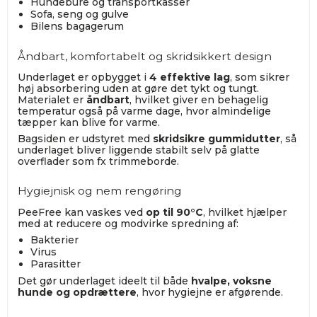
Hundebure og transportkasser
Sofa, seng og gulve
Bilens bagagerum
Åndbart, komfortabelt og skridsikkert design
Underlaget er opbygget i
4 effektive lag
, som sikrer
høj absorbering uden at gøre det tykt og tungt.
Materialet er
åndbart
, hvilket giver en behagelig
temperatur også på varme dage, hvor almindelige
tæpper kan blive for varme.
Bagsiden er udstyret med
skridsikre gummidutter
, så
underlaget bliver liggende stabilt selv på glatte
overflader som fx trimmeborde.
Hygiejnisk og nem rengøring
PeeFree kan vaskes ved
op til 90°C
, hvilket hjælper
med at reducere og modvirke spredning af:
Bakterier
Virus
Parasitter
Det gør underlaget ideelt til både
hvalpe, voksne
hunde og opdrættere
, hvor hygiejne er afgørende.