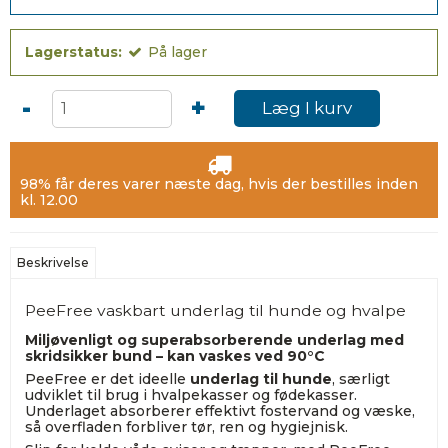
Lagerstatus:
På lager
-
+
Læg I kurv
98% får deres varer næste dag, hvis der bestilles inden
kl. 12.00
Beskrivelse
PeeFree vaskbart underlag til hunde og hvalpe
Miljøvenligt og superabsorberende underlag med
skridsikker bund – kan vaskes ved 90°C
PeeFree er det ideelle
underlag til hunde
, særligt
udviklet til brug i hvalpekasser og fødekasser.
Underlaget absorberer effektivt fostervand og væske,
så overfladen forbliver tør, ren og hygiejnisk.