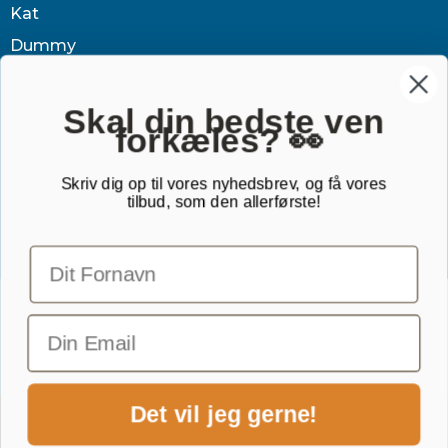
Kat
Dummy
Sundhed
Tøj & jagt
Skal din bedste ven
forkæles? 👀
Dækken
Sovetid
Skriv dig op til vores nyhedsbrev, og få vores
tilbud, som den allerførste!
Outlet
Gavekort
TILMELD NYHEDSBREV
Email
Det vil jeg gerne!
1