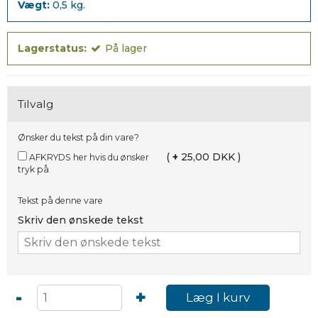
Vægt:
0,5
kg.
Lagerstatus:
På lager
Tilvalg
Ønsker du tekst på din vare?
(
+
25,00 DKK )
AFKRYDS her hvis du ønsker
tryk på
Tekst på denne vare
Skriv den ønskede tekst
-
+
Læg I kurv