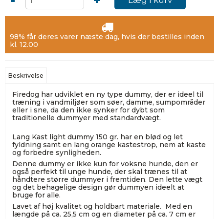
-
+
98% får deres varer næste dag, hvis der bestilles inden
kl. 12.00
Beskrivelse
Firedog har udviklet en ny type dummy, der er ideel til
træning i vandmiljøer som søer, damme, sumpområder
eller i sne, da den ikke synker for dybt som
traditionelle dummyer med standardvægt.
Lang Kast light dummy 150 gr. har en blød og let
fyldning samt en lang orange kastestrop, nem at kaste
og forbedre synligheden.
Denne dummy er ikke kun for voksne hunde, den er
også perfekt til unge hunde, der skal trænes til at
håndtere større dummyer i fremtiden. Den lette vægt
og det behagelige design gør dummyen ideelt at
bruge for alle.
Lavet af høj kvalitet og holdbart materiale. Med en
længde på ca. 25,5 cm og en diameter på ca. 7 cm er