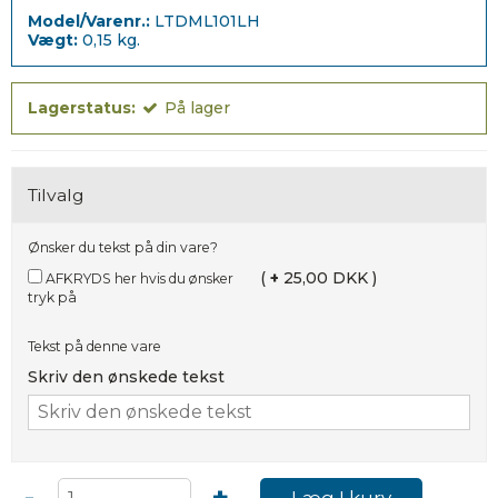
Model/Varenr.:
LTDML101LH
Vægt:
0,15
kg.
Lagerstatus:
På lager
Tilvalg
Ønsker du tekst på din vare?
(
+
25,00 DKK )
AFKRYDS her hvis du ønsker
tryk på
Tekst på denne vare
Skriv den ønskede tekst
Læg I kurv