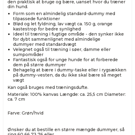
den praktisk at bruge og bære, uanset hvor du træner
din hund.
Form som en almindelig standard-dummy med
tilpassede funktioner
Blød og let fyldning, lav vægt ca. 150 g, orange
kastestrop for bedre synlighed
Ideel til træning i fugtige område - den synker ikke
for dybt sammenlignet med almindelige
dummyer med standardvægt
Velegnet også til træning i søer, damme eller
sumpområder
Fantastisk også for unge hunde for at forberede
dem på større dummyer
Behagelig at bære i dummy-taske eller i rygsækken
på dummy-vesten, da du ikke skal bære så meget
vægt
Kan også bruges med træningsdufte.
Materiale: 100% kanvas Længde: ca. 25,5 cm Diameter:
ca. 7 cm
Farve: Grøn/hvid
Ønsker du at bestille en større mængde dummyer, så
ring 60 66 73 76 eller