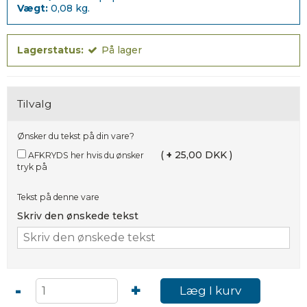
Vægt:
0,08
kg.
Lagerstatus:
På lager
Tilvalg
Ønsker du tekst på din vare?
(
+
25,00 DKK )
AFKRYDS her hvis du ønsker
tryk på
Tekst på denne vare
Skriv den ønskede tekst
-
+
Læg I kurv