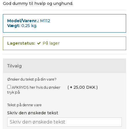
God dummy til hvalp og unghund.
Model/Varenr.:
M112
Vægt:
0,25
kg.
Lagerstatus:
På lager
Tilvalg
Ønsker du tekst på din vare?
(
+
25,00 DKK )
AFKRYDS her hvis du ønsker
tryk på
Tekst på denne vare
Skriv den ønskede tekst