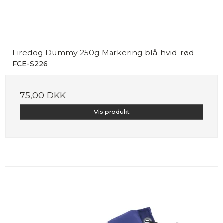
Firedog Dummy 250g Markering blå-hvid-rød
FCE-S226
75,00 DKK
Vis produkt