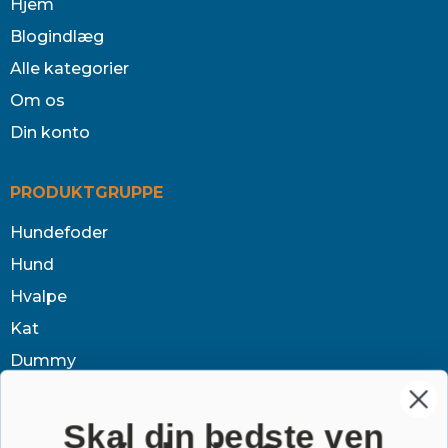
Hjem
Blogindlæg
Alle kategorier
Om os
Din konto
PRODUKTGRUPPE
Hundefoder
Hund
Hvalpe
Kat
Dummy
Sundhed
Tøj & jagt
Skal din bedste ven