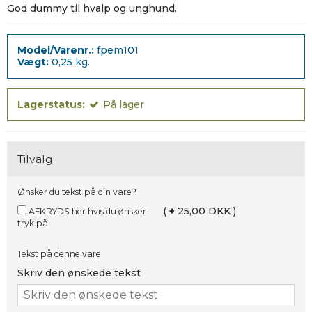
God dummy til hvalp og unghund.
Model/Varenr.:
fpem101
Vægt:
0,25
kg.
Lagerstatus:
På lager
Tilvalg
Ønsker du tekst på din vare?
(
+
25,00 DKK )
AFKRYDS her hvis du ønsker
tryk på
Tekst på denne vare
Skriv den ønskede tekst