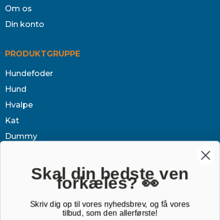
Om os
Din konto
PRODUKTGRUPPE
Hundefoder
Hund
Hvalpe
Kat
Dummy
Sundhed
Tøj & jagt
Skal din bedste ven
forkæles? 👀
Dækken
Sovetid
Skriv dig op til vores nyhedsbrev, og få vores
tilbud, som den allerførste!
Outlet