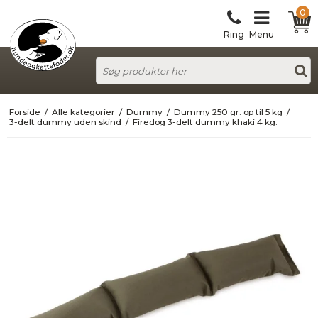
0
Ring
Menu
Forside
/
Alle kategorier
/
Dummy
/
Dummy 250 gr. op til 5 kg
/
3-delt dummy uden skind
/
Firedog 3-delt dummy khaki 4 kg.