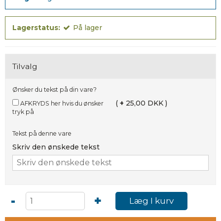
Lagerstatus:
På lager
Tilvalg
Ønsker du tekst på din vare?
(
+
25,00 DKK )
AFKRYDS her hvis du ønsker
tryk på
Tekst på denne vare
Skriv den ønskede tekst
-
+
Læg I kurv