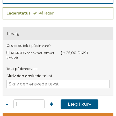
Lagerstatus:
På lager
Tilvalg
Ønsker du tekst på din vare?
(
+
25,00 DKK )
AFKRYDS her hvis du ønsker
tryk på
Tekst på denne vare
Skriv den ønskede tekst
-
+
Læg I kurv