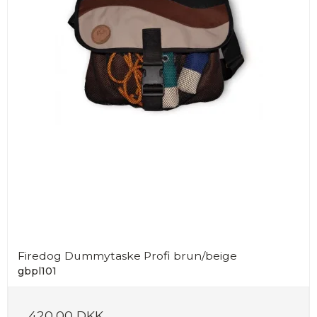
Firedog Dummytaske Profi brun/beige
gbpl101
420,00 DKK