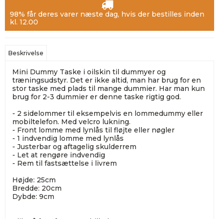
98% får deres varer næste dag, hvis der bestilles inden
kl. 12.00
Beskrivelse
Mini Dummy Taske i oilskin til dummyer og
træningsudstyr. Det er ikke altid, man har brug for en
stor taske med plads til mange dummier. Har man kun
brug for 2-3 dummier er denne taske rigtig god.
- 2 sidelommer til eksempelvis en lommedummy eller
mobiltelefon. Med velcro lukning.
- Front lomme med lynlås til fløjte eller nøgler
- 1 indvendig lomme med lynlås
- Justerbar og aftagelig skulderrem
- Let at rengøre indvendig
- Rem til fastsættelse i livrem
Højde: 25cm
Bredde: 20cm
Dybde: 9cm