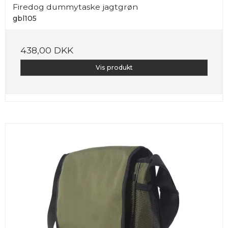
Firedog dummytaske jagtgrøn
gbl105
438,00 DKK
Vis produkt