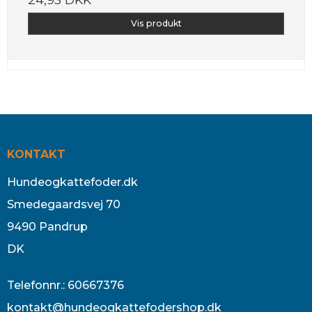
Vis produkt
KONTAKT
Hundeogkattefoder.dk
Smedegaardsvej 70
9490 Pandrup
DK
Telefonnr.
:
60667376
kontakt@hundeogkattefodershop.dk