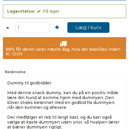
Lagerstatus:
På lager
-
+
Læg I kurv
98% får deres varer næste dag, hvis der bestilles inden
kl. 12.00
Beskrivelse
Dummy til godbidder.
Med denne snack dummy, kan du på en positiv måde
lære din hund at komme hjem med dummyen. Den
bliver straks belønnet med en godbid fra dummyen,
når den kommer og aflevere.
Der medfølger et reb til langt kast, og du kan også
vælge at kaste dummyen uden snor, så hvalpen lærer
at bærer dummyen rigtigt.