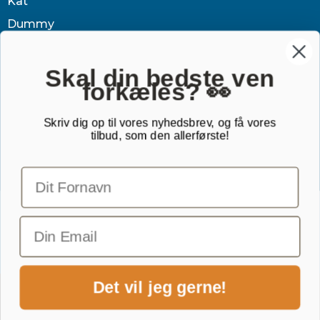
Kat
Dummy
Sundhed
Tøj & jagt
Skal din bedste ven
forkæles? 👀
Dækken
Sovetid
Skriv dig op til vores nyhedsbrev, og få vores
tilbud, som den allerførste!
Outlet
Gavekort
TILMELD NYHEDSBREV
Email
Det vil jeg gerne!
1