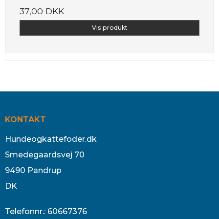
37,00 DKK
Vis produkt
KONTAKT
Hundeogkattefoder.dk
Smedegaardsvej 70
9490 Pandrup
DK
Telefonnr.
:
60667376