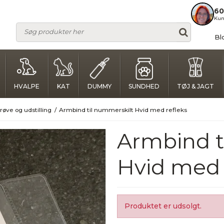
60
Kun
Bl
HVALPE
KAT
DUMMY
SUNDHED
TØJ & JAGT
øve og udstilling
/
Armbind til nummerskilt Hvid med refleks
Armbind t
Hvid med 
Produktet er udsolgt.