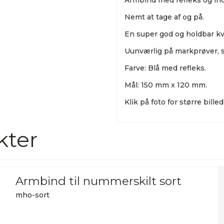
Armbind med refleks og indst
Nemt at tage af og på.
En super god og holdbar kva
Uunværlig på markprøver, sk
Farve: Blå med refleks.
Mål: 150 mm x 120 mm.
Klik på foto for større billed
kter
Armbind til nummerskilt sort
mho-sort