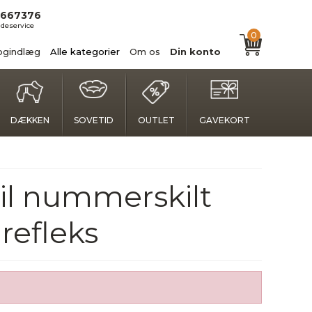
667376
deservice
0
ogindlæg
Alle kategorier
Om os
Din konto
DÆKKEN
SOVETID
OUTLET
GAVEKORT
il nummerskilt
refleks