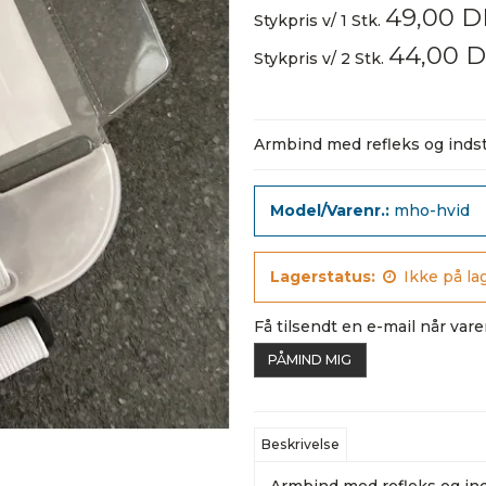
49,00 
Stykpris v/ 1 Stk.
44,00 
Stykpris v/ 2 Stk.
Armbind med refleks og indstil
Model/Varenr.:
mho-hvid
Lagerstatus:
Ikke på la
Få tilsendt en e-mail når vare
PÅMIND MIG
Beskrivelse