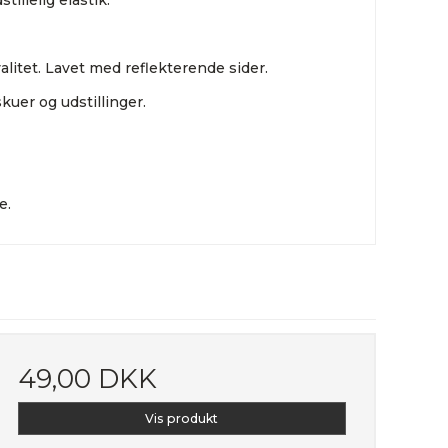
illelig elastik.
litet. Lavet med reflekterende sider.
uer og udstillinger.
e.
49,00 DKK
Vis produkt