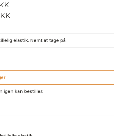
DKK
DKK
lelig elastik. Nemt at tage på.
ger
n igen kan bestilles