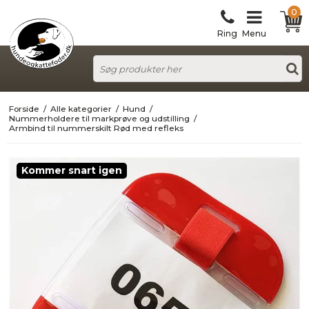
0
Ring
Menu
Forside
/
Alle kategorier
/
Hund
/
Nummerholdere til markprøve og udstilling
/
Armbind til nummerskilt Rød med refleks
Kommer snart igen