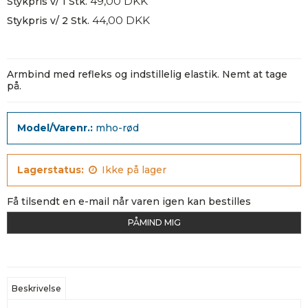
49,00 DKK
Stykpris v/ 1 Stk.
44,00 DKK
Stykpris v/ 2 Stk.
Armbind med refleks og indstillelig elastik. Nemt at tage
på.
Model/Varenr.:
mho-rød
Lagerstatus:
Ikke på lager
Få tilsendt en e-mail når varen igen kan bestilles
PÅMIND MIG
Beskrivelse