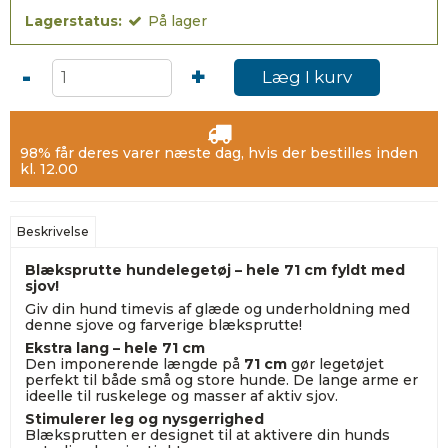
Lagerstatus:
På lager
-
+
Læg I kurv
98% får deres varer næste dag, hvis der bestilles inden
kl. 12.00
Beskrivelse
Blæksprutte hundelegetøj – hele 71 cm fyldt med
sjov!
Giv din hund timevis af glæde og underholdning med
denne sjove og farverige blæksprutte!
Ekstra lang – hele 71 cm
Den imponerende længde på
71 cm
gør legetøjet
perfekt til både små og store hunde. De lange arme er
ideelle til ruskelege og masser af aktiv sjov.
Stimulerer leg og nysgerrighed
Blæksprutten er designet til at aktivere din hunds