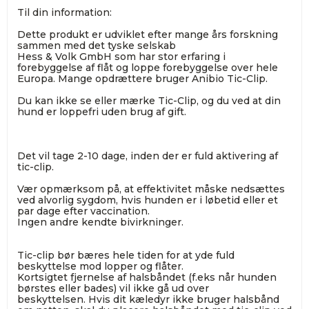
Til din information:
Dette produkt er udviklet efter mange års forskning
sammen med det tyske selskab
Hess & Volk GmbH som har stor erfaring i
forebyggelse af flåt og loppe forebyggelse over hele
Europa. Mange opdrættere bruger Anibio Tic-Clip.
Du kan ikke se eller mærke Tic-Clip, og du ved at din
hund er loppefri uden brug af gift.
Det vil tage 2-10 dage, inden der er fuld aktivering af
tic-clip.
Vær opmærksom på, at effektivitet måske nedsættes
ved alvorlig sygdom, hvis hunden er i løbetid eller et
par dage efter vaccination.
Ingen andre kendte bivirkninger.
Tic-clip bør bæres hele tiden for at yde fuld
beskyttelse mod lopper og flåter.
Kortsigtet fjernelse af halsbåndet (f.eks når hunden
børstes eller bades) vil ikke gå ud over
beskyttelsen. Hvis dit kæledyr ikke bruger halsbånd