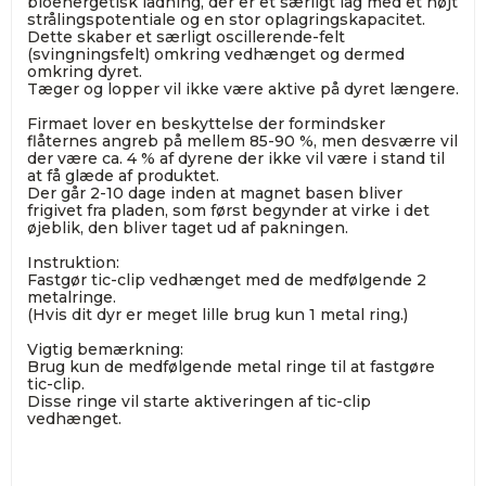
bioenergetisk ladning, der er et særligt lag med et højt
strålingspotentiale og en stor oplagringskapacitet.
Dette skaber et særligt oscillerende-felt
(svingningsfelt) omkring vedhænget og dermed
omkring dyret.
Tæger og lopper vil ikke være aktive på dyret længere.
Firmaet lover en beskyttelse der formindsker
flåternes angreb på mellem 85-90 %, men desværre vil
der være ca. 4 % af dyrene der ikke vil være i stand til
at få glæde af produktet.
Der går 2-10 dage inden at magnet basen bliver
frigivet fra pladen, som først begynder at virke i det
øjeblik, den bliver taget ud af pakningen.
Instruktion:
Fastgør tic-clip vedhænget med de medfølgende 2
metalringe.
(Hvis dit dyr er meget lille brug kun 1 metal ring.)
Vigtig bemærkning:
Brug kun de medfølgende metal ringe til at fastgøre
tic-clip.
Disse ringe vil starte aktiveringen af tic-clip
vedhænget.