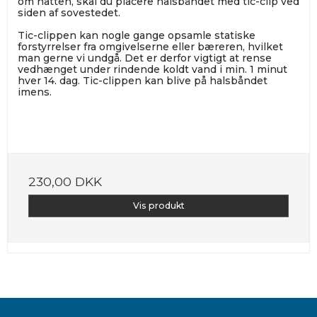
om natten, skal du placere halsbåndet med tic-clip ved
siden af sovestedet.
Tic-clippen kan nogle gange opsamle statiske
forstyrrelser fra omgivelserne eller bæreren, hvilket
man gerne vi undgå. Det er derfor vigtigt at rense
vedhænget under rindende koldt vand i min. 1 minut
hver 14. dag. Tic-clippen kan blive på halsbåndet
imens.
230,00 DKK
Vis produkt