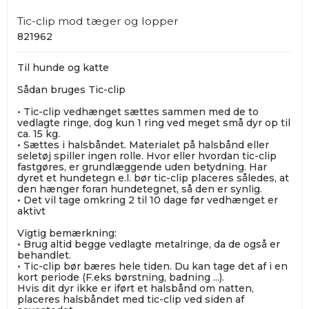
Tic-clip mod tæger og lopper
821962
Til hunde og katte
Sådan bruges Tic-clip
• Tic-clip vedhænget sættes sammen med de to
vedlagte ringe, dog kun 1 ring ved meget små dyr op til
ca. 15 kg.
• Sættes i halsbåndet. Materialet på halsbånd eller
seletøj spiller ingen rolle. Hvor eller hvordan tic-clip
fastgøres, er grundlæggende uden betydning. Har
dyret et hundetegn e.l. bør tic-clip placeres således, at
den hænger foran hundetegnet, så den er synlig.
• Det vil tage omkring 2 til 10 dage før vedhænget er
aktivt
Vigtig bemærkning:
• Brug altid begge vedlagte metalringe, da de også er
behandlet.
• Tic-clip bør bæres hele tiden. Du kan tage det af i en
kort periode (F.eks børstning, badning ...).
Hvis dit dyr ikke er iført et halsbånd om natten,
placeres halsbåndet med tic-clip ved siden af