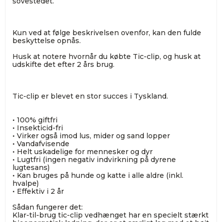
sovestedet.
Kun ved at følge beskrivelsen ovenfor, kan den fulde
beskyttelse opnås.
Husk at notere hvornår du købte Tic-clip, og husk at
udskifte det efter 2 års brug.
Tic-clip er blevet en stor succes i Tyskland.
• 100% giftfri
• Insekticid-fri
• Virker også imod lus, mider og sand lopper
• Vandafvisende
• Helt uskadelige for mennesker og dyr
• Lugtfri (ingen negativ indvirkning på dyrene
lugtesans)
• Kan bruges på hunde og katte i alle aldre (inkl.
hvalpe)
• Effektiv i 2 år
Sådan fungerer det:
Klar-til-brug tic-clip vedhænget har en specielt stærkt