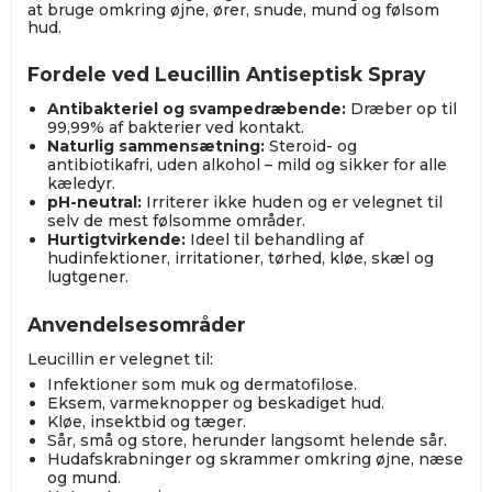
at bruge omkring øjne, ører, snude, mund og følsom
hud.
Fordele ved Leucillin Antiseptisk Spray
Antibakteriel og svampedræbende:
Dræber op til
99,99% af bakterier ved kontakt.
Naturlig sammensætning:
Steroid- og
antibiotikafri, uden alkohol – mild og sikker for alle
kæledyr.
pH-neutral:
Irriterer ikke huden og er velegnet til
selv de mest følsomme områder.
Hurtigtvirkende:
Ideel til behandling af
hudinfektioner, irritationer, tørhed, kløe, skæl og
lugtgener.
Anvendelsesområder
Leucillin er velegnet til:
Infektioner som muk og dermatofilose.
Eksem, varmeknopper og beskadiget hud.
Kløe, insektbid og tæger.
Sår, små og store, herunder langsomt helende sår.
Hudafskrabninger og skrammer omkring øjne, næse
og mund.