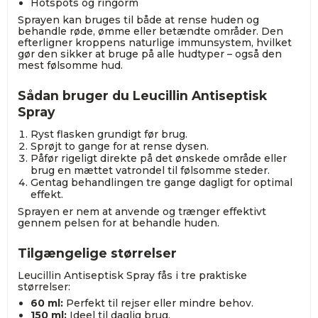
Hotspots og ringorm
Sprayen kan bruges til både at rense huden og
behandle røde, ømme eller betændte områder. Den
efterligner kroppens naturlige immunsystem, hvilket
gør den sikker at bruge på alle hudtyper – også den
mest følsomme hud.
Sådan bruger du Leucillin Antiseptisk
Spray
Ryst flasken grundigt før brug.
Sprøjt to gange for at rense dysen.
Påfør rigeligt direkte på det ønskede område eller
brug en mættet vatrondel til følsomme steder.
Gentag behandlingen tre gange dagligt for optimal
effekt.
Sprayen er nem at anvende og trænger effektivt
gennem pelsen for at behandle huden.
Tilgængelige størrelser
Leucillin Antiseptisk Spray fås i tre praktiske
størrelser:
60 ml:
Perfekt til rejser eller mindre behov.
150 ml:
Ideel til daglig brug.