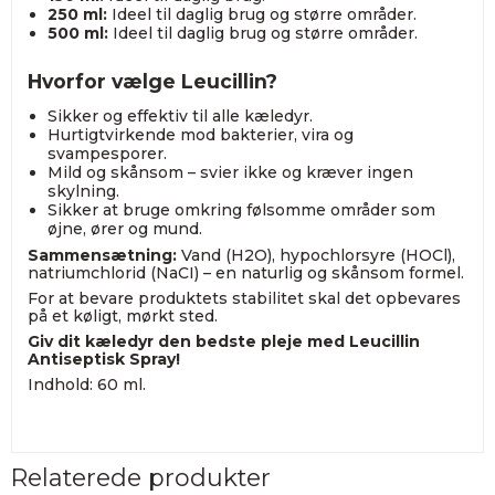
250 ml:
Ideel til daglig brug og større områder.
500 ml:
Ideel til daglig brug og større områder.
Hvorfor vælge Leucillin?
Sikker og effektiv til alle kæledyr.
Hurtigtvirkende mod bakterier, vira og
svampesporer.
Mild og skånsom – svier ikke og kræver ingen
skylning.
Sikker at bruge omkring følsomme områder som
øjne, ører og mund.
Sammensætning:
Vand (H2O), hypochlorsyre (HOCl),
natriumchlorid (NaCI) – en naturlig og skånsom formel.
For at bevare produktets stabilitet skal det opbevares
på et køligt, mørkt sted.
Giv dit kæledyr den bedste pleje med Leucillin
Antiseptisk Spray!
Indhold: 60 ml.
Relaterede produkter