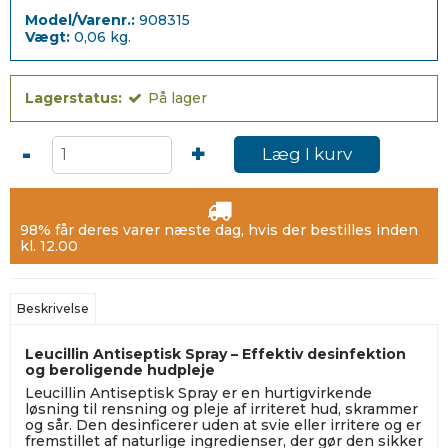
Model/Varenr.:
908315
Vægt:
0,06
kg.
Lagerstatus:
På lager
-
+
Læg I kurv
98% får deres varer næste dag, hvis der bestilles inden
kl. 12.00
Beskrivelse
Leucillin Antiseptisk Spray – Effektiv desinfektion
og beroligende hudpleje
Leucillin Antiseptisk Spray er en hurtigvirkende
løsning til rensning og pleje af irriteret hud, skrammer
og sår. Den desinficerer uden at svie eller irritere og er
fremstillet af naturlige ingredienser, der gør den sikker