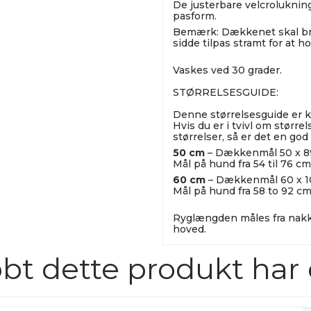
De justerbare velcroluknin
pasform.
Bemærk: Dækkenet skal bru
sidde tilpas stramt for at h
Vaskes ved 30 grader.
STØRRELSESGUIDE:
Denne størrelsesguide er k
Hvis du er i tvivl om størrel
størrelser, så er det en god
50 cm
– Dækkenmål 50 x 8
Mål på hund fra 54 til 76 c
60 cm
– Dækkenmål 60 x 1
Mål på hund fra 58 to 92 c
Ryglængden måles fra nakke
hoved.
bt dette produkt har