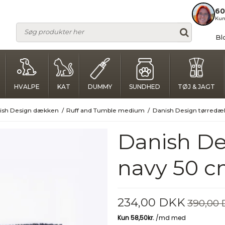
60
Kun
Bl
HVALPE
KAT
DUMMY
SUNDHED
TØJ & JAGT
nish Design dækken
/
Ruff and Tumble medium
/
Danish Design tørredæ
Danish De
navy 50 
234,00 DKK
390,00