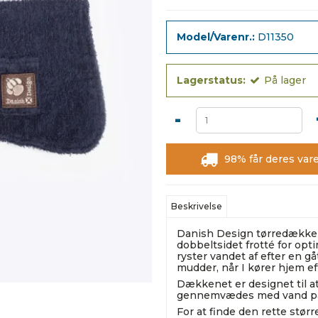
Model/Varenr.:
D11350
Lagerstatus:
På lager
-
98% får deres vare
Beskrivelse
Danish Design tørredækken
dobbeltsidet frotté for opti
ryster vandet af efter en gå
mudder, når I kører hjem ef
Dækkenet er designet til a
gennemvædes med vand på v
For at finde den rette størr