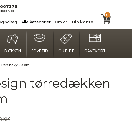
667376
deservice
0
ogindlæg
Alle kategorier
Om os
Din konto
DÆKKEN
SOVETID
OUTLET
GAVEKORT
kken navy 50 cm
sign tørredækken
cm
 DKK