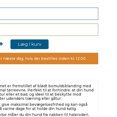
+
Læg I kurv
r næste dag, hvis der bestilles inden kl. 12.00
et er fremstillet af blødt bomuldsblanding med
mal tørreevne. Perfekt til at forhindre, at din hund
tur eller et bad, og ideel til at beskytte mod
ter udendørs træning eller gåtur.
t give maksimal bevægelsesfrihed og kan også
arme dage for at holde din hund kølig.
else måler du din hund fra nakken til haleroden.