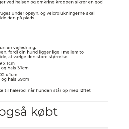
ger ved halsen og omkring kroppen sikrer en god
ges under opsyn, og velcrolukningerne skal
olde den på plads.
un en vejledning.
sen, fordi din hund ligger lige i mellem to
 ide, at vælge den store størrelse.
9 x 1cm
m og hals 37cm
02 x 1cm
m og hals 39cm
 til halerod, når hunden står op med løftet
 også købt