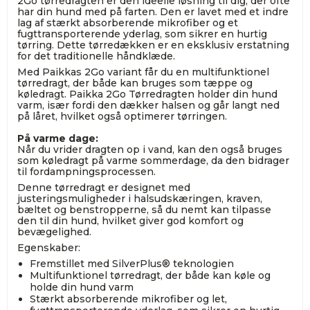
2Go tørredragten er den ideelle løsning til dig, der ofte
har din hund med på farten. Den er lavet med et indre
lag af stærkt absorberende mikrofiber og et
fugttransporterende yderlag, som sikrer en hurtig
tørring. Dette tørredækken er en eksklusiv erstatning
for det traditionelle håndklæde.
Med Paikkas 2Go variant får du en multifunktionel
tørredragt, der både kan bruges som tæppe og
køledragt. Paikka 2Go Tørredragten holder din hund
varm, især fordi den dækker halsen og går langt ned
på låret, hvilket også optimerer tørringen.
På varme dage:
Når du vrider dragten op i vand, kan den også bruges
som køledragt på varme sommerdage, da den bidrager
til fordampningsprocessen.
Denne tørredragt er designet med
justeringsmuligheder i halsudskæringen, kraven,
bæltet og benstropperne, så du nemt kan tilpasse
den til din hund, hvilket giver god komfort og
bevægelighed.
Egenskaber:
Fremstillet med SilverPlus® teknologien
Multifunktionel tørredragt, der både kan køle og
holde din hund varm
Stærkt absorberende mikrofiber og let,