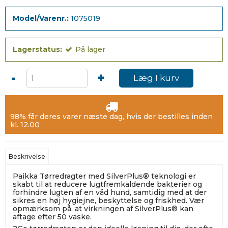
Model/Varenr.:
1075019
Lagerstatus:
På lager
-
+
Læg I kurv
98% får deres varer næste dag, hvis der bestilles inden
kl. 12.00
Beskrivelse
Paikka Tørredragter med SilverPlus® teknologi er
skabt til at reducere lugtfremkaldende bakterier og
forhindre lugten af en våd hund, samtidig med at der
sikres en høj hygiejne, beskyttelse og friskhed. Vær
opmærksom på, at virkningen af SilverPlus® kan
aftage efter 50 vaske.