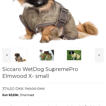
Siccaro WetDog SupremePro
Elmwood X- small
374,50 DKK
749,00 DKK