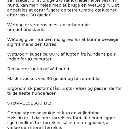
Så i stedet for at bruge 2-3 håndklæder efter vask af
hund, kan man nøjes med at bruge en WetDog™. Det
anbefales at centrifugere og tørre tumble dækkenet
efter vask (30 grader).
Wetdog er verdens mest absorberende
hundehåndklæde.
Wetdog giver hunden mulighed for at kunne bevæge
sig frit mens den tørres.
WetDog™ suger ca. 80 % af fugten fra hundens pels
inden for 10 minutter.
Reducerer lugten af våd hund.
Maskinvaskes ved 30 grader og tørretumbles.
Ergonomisk pasform: fås i 5 størrelser og passer derfor
til de fleste hunderacer.
STØRRELSESGUIDE:
Denne størrelsesguide er kun en vejledning.
Hvis du er i tvivl om størrelsen, fordi din hund ligger
lige i mellem to størrelser, så er det en god ide, at
vælge den store størrelse.