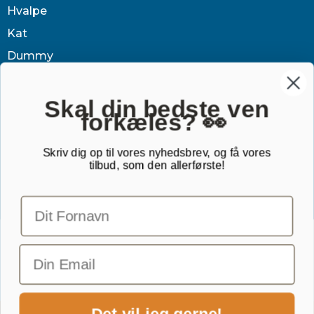
Hvalpe
Kat
Dummy
Sundhed
Tøj & jagt
Skal din bedste ven
forkæles? 👀
Dækken
Sovetid
Skriv dig op til vores nyhedsbrev, og få vores
tilbud, som den allerførste!
Outlet
Gavekort
TILMELD NYHEDSBREV
Email