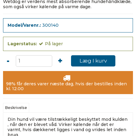
Wetdog er verdens mest absorberende hundehåndklæde,
som også virker kølende på varme dage.
Model/Varenr.:
300140
Lagerstatus:
På lager
-
+
Læg I kurv
98% får deres varer næste dag, hvis der bestilles inden
kl. 12.00
Beskrivelse
Din hund vil være tilstrækkeligt beskyttet mod kulden
, når den er blevet våd. Virker kølende når det er
varmt, hvis dækkenet ligges i vand og vrides let inden
brug.