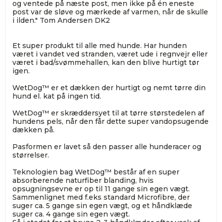
og ventede på næste post, men ikke på én eneste
post var de sløve og mærkede af varmen, når de skulle
i ilden." Tom Andersen DK2
Et super produkt til alle med hunde. Har hunden
været i vandet ved stranden, været ude i regnvejr eller
været i bad/svømmehallen, kan den blive hurtigt tør
igen.
WetDog™ er et dækken der hurtigt og nemt tørre din
hund el. kat på ingen tid.
WetDog™ er skræddersyet til at tørre størstedelen af
hundens pels, når den får dette super vandopsugende
dækken på.
Pasformen er lavet så den passer alle hunderacer og
størrelser.
Teknologien bag WetDog™ består af en super
absorberende naturfiber blanding, hvis
opsugningsevne er op til 11 gange sin egen vægt.
Sammenlignet med f.eks standard Microfibre, der
suger ca. 5 gange sin egen vægt, og et håndklæde
suger ca. 4 gange sin egen vægt.