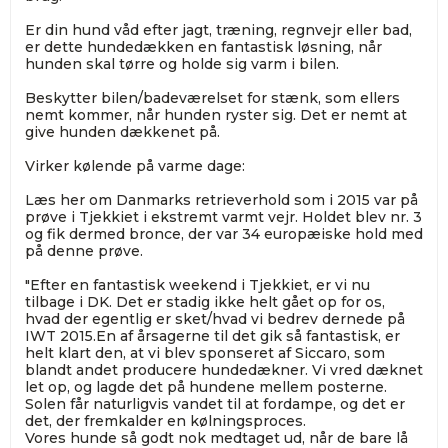
Er din hund våd efter jagt, træning, regnvejr eller bad,
er dette hundedækken en fantastisk løsning, når
hunden skal tørre og holde sig varm i bilen.
Beskytter bilen/badeværelset for stænk, som ellers
nemt kommer, når hunden ryster sig. Det er nemt at
give hunden dækkenet på.
Virker kølende på varme dage:
Læs her om Danmarks retrieverhold som i 2015 var på
prøve i Tjekkiet i ekstremt varmt vejr. Holdet blev nr. 3
og fik dermed bronce, der var 34 europæiske hold med
på denne prøve.
"Efter en fantastisk weekend i Tjekkiet, er vi nu
tilbage i DK. Det er stadig ikke helt gået op for os,
hvad der egentlig er sket/hvad vi bedrev dernede på
IWT 2015.En af årsagerne til det gik så fantastisk, er
helt klart den, at vi blev sponseret af Siccaro, som
blandt andet producere hundedækner. Vi vred dæknet
let op, og lagde det på hundene mellem posterne.
Solen får naturligvis vandet til at fordampe, og det er
det, der fremkalder en kølningsproces.
Vores hunde så godt nok medtaget ud, når de bare lå