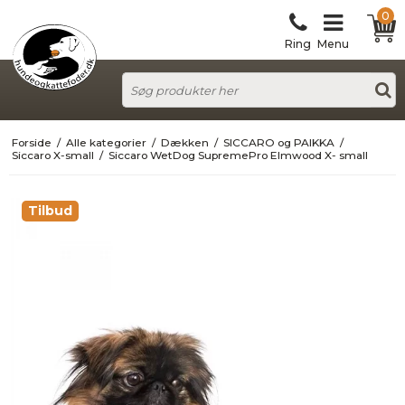
0
Ring
Menu
Forside
/
Alle kategorier
/
Dækken
/
SICCARO og PAIKKA
/
Siccaro X-small
/
Siccaro WetDog SupremePro Elmwood X- small
Tilbud