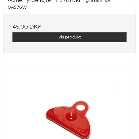
Acme hyrdefløjte nr. 576 hvid + gratis snor
0A576W
45,00 DKK
Vis produkt