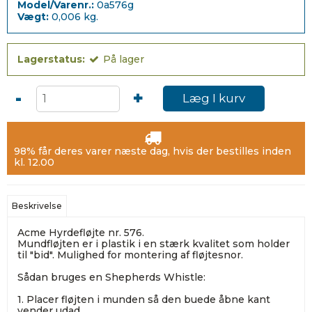
Model/Varenr.:
0a576g
Vægt:
0,006
kg.
Lagerstatus:
På lager
-
+
Læg I kurv
98% får deres varer næste dag, hvis der bestilles inden
kl. 12.00
Beskrivelse
Acme Hyrdefløjte nr. 576.
Mundfløjten er i plastik i en stærk kvalitet som holder
til "bid". Mulighed for montering af fløjtesnor.
Sådan bruges en Shepherds Whistle:
1. Placer fløjten i munden så den buede åbne kant
vender udad.