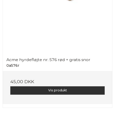
Acme hyrdefløjte nr. 576 rød + gratis snor
0a576r
45,00 DKK
Vis produkt