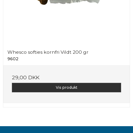
Whesco softies kornfri Vildt 200 gr
9602
29,00 DKK
Vis produkt