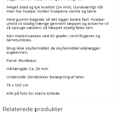
Meget blød og tyk kvalitet (24 mm). Uundværligt når
man har hvalpe, holder hvalpene varme og tørre.
Med gummi bagside, så det ligger bedre fast. Hvalpe-
uheld vil stadig trænge gennem tæppet og aviserne vil
så opsuge væsken, så tæppet stadig føles tørt.
Kan maskinvaskes ved 40 grader, centrifugeres og
tørretumbles.
Brug ikke skyllemiddel, da skyllemiddel ødelægger
sugeevnen.
Farve: Bordeaux.
Hårlængde: Ca. 26 mm
Underside: Skridsikker belægning af latex
75 x 100 cm
Klik på foto for større billede.
Relaterede produkter