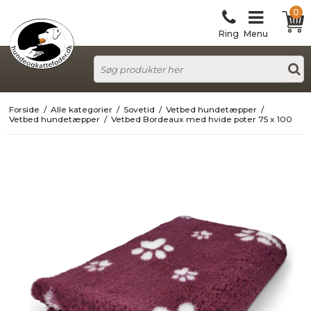
0
Ring
Menu
Forside
/
Alle kategorier
/
Sovetid
/
Vetbed hundetæpper
/
Vetbed hundetæpper
/
Vetbed Bordeaux med hvide poter 75 x 100